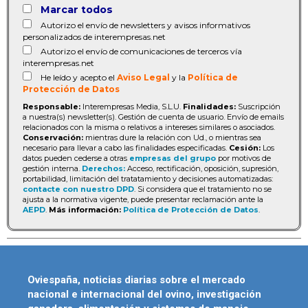
Marcar todos
Autorizo el envío de newsletters y avisos informativos
personalizados de interempresas.net
Autorizo el envío de comunicaciones de terceros vía
interempresas.net
He leído y acepto el
Aviso Legal
y la
Política de
Protección de Datos
Responsable:
Interempresas Media, S.L.U.
Finalidades:
Suscripción
a nuestra(s) newsletter(s). Gestión de cuenta de usuario. Envío de emails
relacionados con la misma o relativos a intereses similares o asociados.
Conservación:
mientras dure la relación con Ud., o mientras sea
necesario para llevar a cabo las finalidades especificadas.
Cesión:
Los
datos pueden cederse a otras
empresas del grupo
por motivos de
gestión interna.
Derechos:
Acceso, rectificación, oposición, supresión,
portabilidad, limitación del tratatamiento y decisiones automatizadas:
contacte con nuestro DPD
. Si considera que el tratamiento no se
ajusta a la normativa vigente, puede presentar reclamación ante la
AEPD
.
Más información:
Política de Protección de Datos
.
Oviespaña, noticias diarias sobre el mercado
nacional e internacional del ovino, investigación