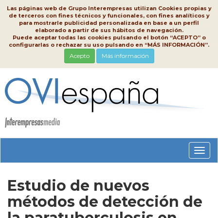
Las páginas web de Grupo Interempresas utilizan Cookies propias y
de terceros con fines técnicos y funcionales, con fines analíticos y
para mostrarle publicidad personalizada en base a un perfil
elaborado a partir de sus hábitos de navegación.
Puede aceptar todas las cookies pulsando el botón “ACEPTO” o
configurarlas o rechazar su uso pulsando en “MÁS INFORMACIÓN”.
Acepto
Más información
Conm
nave
Estudio de nuevos
métodos de detección de
la paratuberculosis en