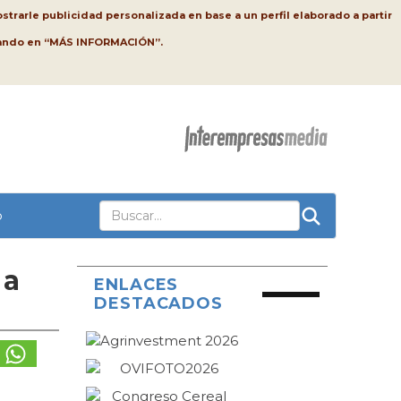
strarle publicidad personalizada en base a un perfil elaborado a partir
lsando en “MÁS INFORMACIÓN”.
o
 a
ENLACES
DESTACADOS