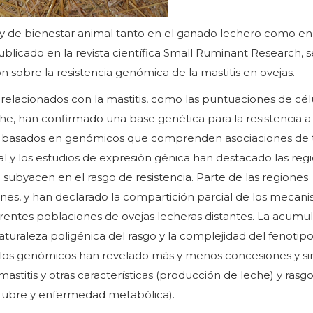
 y de bienestar animal tanto en el ganado lechero como en 
ublicado en la revista científica Small Ruminant Research, s
n sobre la resistencia genómica de la mastitis en ovejas.
 relacionados con la mastitis, como las puntuaciones de cél
he, han confirmado una base genética para la resistencia a 
dios basados en genómicos que comprenden asociaciones de 
l y los estudios de expresión génica han destacado las reg
ubyacen en el rasgo de resistencia. Parte de las regiones
nes, y han declarado la compartición parcial de los mecan
ferentes poblaciones de ovejas lecheras distantes. La acumu
aturaleza poligénica del rasgo y la complejidad del fenotip
omo los genómicos han revelado más y menos concesiones y si
 mastitis y otras características (producción de leche) y rasg
de ubre y enfermedad metabólica).