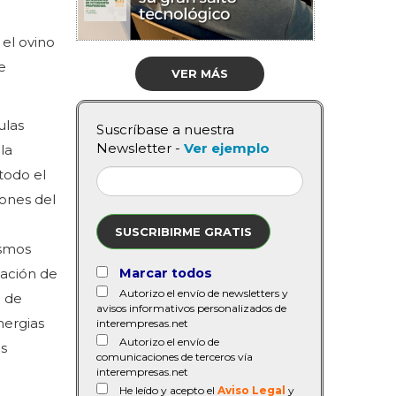
el ovino
e
VER MÁS
ulas
Suscríbase a nuestra
Newsletter -
Ver ejemplo
la
todo el
iones del
SUSCRIBIRME GRATIS
ismos
lación de
Marcar todos
Autorizo el envío de newsletters y
o de
avisos informativos personalizados de
nergias
interempresas.net
Autorizo el envío de
os
comunicaciones de terceros vía
interempresas.net
He leído y acepto el
Aviso Legal
y