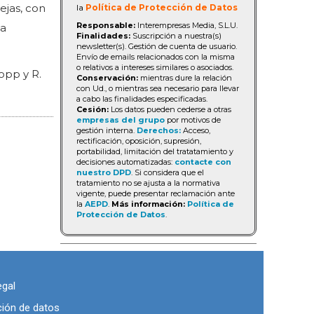
ejas, con
la
Política de Protección de Datos
Responsable:
Interempresas Media, S.L.U.
la
Finalidades:
Suscripción a nuestra(s)
newsletter(s). Gestión de cuenta de usuario.
Envío de emails relacionados con la misma
o relativos a intereses similares o asociados.
lopp y R.
Conservación:
mientras dure la relación
con Ud., o mientras sea necesario para llevar
a cabo las finalidades especificadas.
Cesión:
Los datos pueden cederse a otras
empresas del grupo
por motivos de
gestión interna.
Derechos:
Acceso,
rectificación, oposición, supresión,
portabilidad, limitación del tratatamiento y
decisiones automatizadas:
contacte con
nuestro DPD
. Si considera que el
tratamiento no se ajusta a la normativa
vigente, puede presentar reclamación ante
la
AEPD
.
Más información:
Política de
Protección de Datos
.
egal
ción de datos