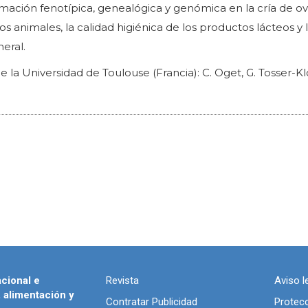
mación fenotípica, genealógica y genómica en la cría de ov
los animales, la calidad higiénica de los productos lácteos y 
eral.
de la Universidad de Toulouse (Francia): C. Oget, G. Tosser-K
acional e
Revista
Aviso l
, alimentación y
Contratar Publicidad
Protec