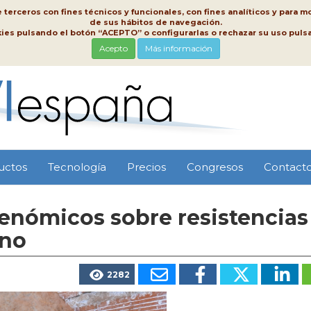
erceros con fines técnicos y funcionales, con fines analíticos y para mo
de sus hábitos de navegación.
kies pulsando el botón “ACEPTO” o configurarlas o rechazar su uso pu
Acepto
Más información
uctos
Tecnología
Precios
Congresos
Contact
enómicos sobre resistencias
ino
2282