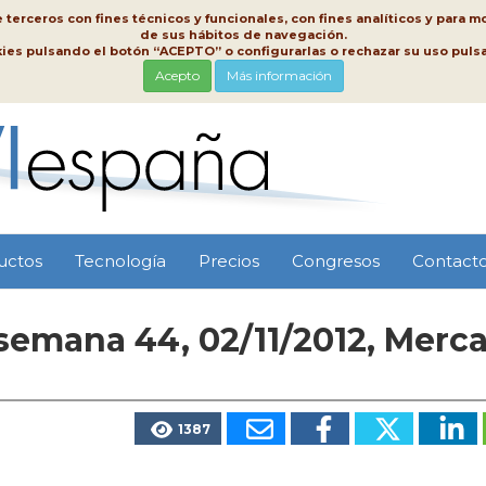
erceros con fines técnicos y funcionales, con fines analíticos y para mo
de sus hábitos de navegación.
kies pulsando el botón “ACEPTO” o configurarlas o rechazar su uso pu
Acepto
Más información
uctos
Tecnología
Precios
Congresos
Contact
semana 44, 02/11/2012, Merc
1387