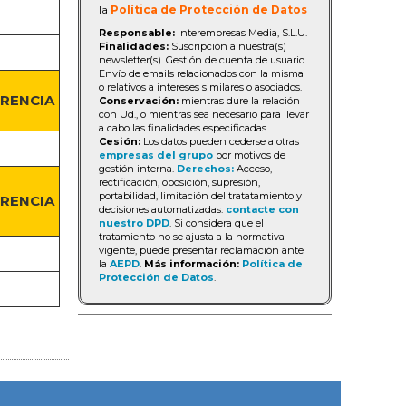
la
Política de Protección de Datos
Responsable:
Interempresas Media, S.L.U.
Finalidades:
Suscripción a nuestra(s)
newsletter(s). Gestión de cuenta de usuario.
Envío de emails relacionados con la misma
o relativos a intereses similares o asociados.
ERENCIA
Conservación:
mientras dure la relación
con Ud., o mientras sea necesario para llevar
a cabo las finalidades especificadas.
Cesión:
Los datos pueden cederse a otras
empresas del grupo
por motivos de
gestión interna.
Derechos:
Acceso,
rectificación, oposición, supresión,
portabilidad, limitación del tratatamiento y
ERENCIA
decisiones automatizadas:
contacte con
nuestro DPD
. Si considera que el
tratamiento no se ajusta a la normativa
vigente, puede presentar reclamación ante
la
AEPD
.
Más información:
Política de
Protección de Datos
.