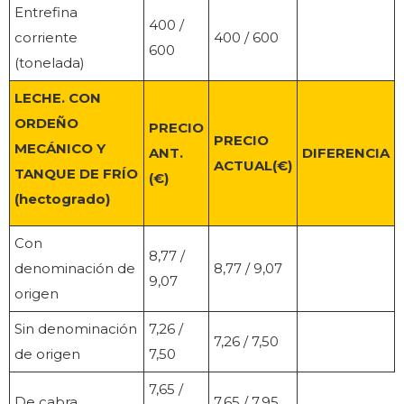
Entrefina
400 /
corriente
400 / 600
600
(tonelada)
LECHE. CON
ORDEÑO
PRECIO
PRECIO
MECÁNICO Y
ANT.
DIFERENCIA
ACTUAL(€)
TANQUE DE FRÍO
(€)
(hectogrado)
Con
8,77 /
denominación de
8,77 / 9,07
9,07
origen
Sin denominación
7,26 /
7,26 / 7,50
de origen
7,50
7,65 /
De cabra
7,65 / 7,95