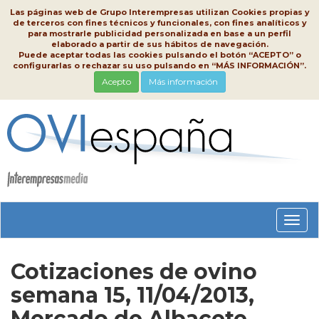
Las páginas web de Grupo Interempresas utilizan Cookies propias y
de terceros con fines técnicos y funcionales, con fines analíticos y
para mostrarle publicidad personalizada en base a un perfil
elaborado a partir de sus hábitos de navegación.
Puede aceptar todas las cookies pulsando el botón “ACEPTO” o
configurarlas o rechazar su uso pulsando en “MÁS INFORMACIÓN”.
Acepto
Más información
Conm
nave
Cotizaciones de ovino
semana 15, 11/04/2013,
Mercado de Albacete