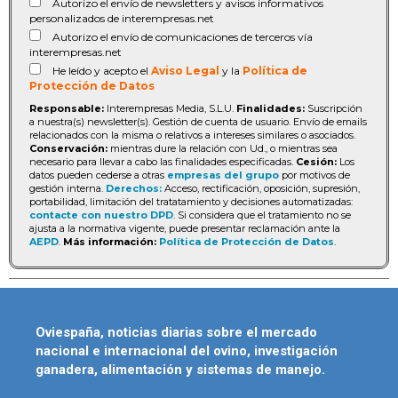
Autorizo el envío de newsletters y avisos informativos
personalizados de interempresas.net
Autorizo el envío de comunicaciones de terceros vía
interempresas.net
He leído y acepto el
Aviso Legal
y la
Política de
Protección de Datos
Responsable:
Interempresas Media, S.L.U.
Finalidades:
Suscripción
a nuestra(s) newsletter(s). Gestión de cuenta de usuario. Envío de emails
relacionados con la misma o relativos a intereses similares o asociados.
Conservación:
mientras dure la relación con Ud., o mientras sea
necesario para llevar a cabo las finalidades especificadas.
Cesión:
Los
datos pueden cederse a otras
empresas del grupo
por motivos de
gestión interna.
Derechos:
Acceso, rectificación, oposición, supresión,
portabilidad, limitación del tratatamiento y decisiones automatizadas:
contacte con nuestro DPD
. Si considera que el tratamiento no se
ajusta a la normativa vigente, puede presentar reclamación ante la
AEPD
.
Más información:
Política de Protección de Datos
.
Oviespaña, noticias diarias sobre el mercado
nacional e internacional del ovino, investigación
ganadera, alimentación y sistemas de manejo.