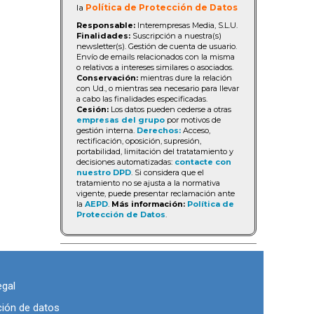
la
Política de Protección de Datos
Responsable:
Interempresas Media, S.L.U.
Finalidades:
Suscripción a nuestra(s)
newsletter(s). Gestión de cuenta de usuario.
Envío de emails relacionados con la misma
o relativos a intereses similares o asociados.
Conservación:
mientras dure la relación
con Ud., o mientras sea necesario para llevar
a cabo las finalidades especificadas.
Cesión:
Los datos pueden cederse a otras
empresas del grupo
por motivos de
gestión interna.
Derechos:
Acceso,
rectificación, oposición, supresión,
portabilidad, limitación del tratatamiento y
decisiones automatizadas:
contacte con
nuestro DPD
. Si considera que el
tratamiento no se ajusta a la normativa
vigente, puede presentar reclamación ante
la
AEPD
.
Más información:
Política de
Protección de Datos
.
egal
ción de datos