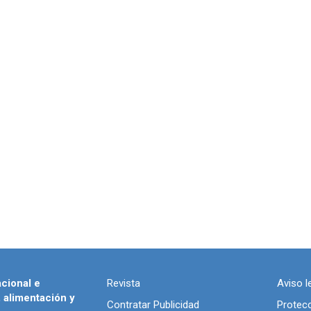
acional e
Revista
Aviso l
, alimentación y
Contratar Publicidad
Protec