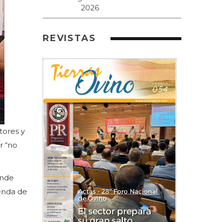
REVISTAS
tores y
r “no
ende
senda de