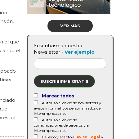
ión
nsión,
VER MÁS
en el que
Suscríbase a nuestra
ocando el
Newsletter -
Ver ejemplo
robado
ticas
SUSCRIBIRME GRATIS
Marcar todos
unciado
Autorizo el envío de newsletters y
 que
avisos informativos personalizados de
interempresas.net
ores de
Autorizo el envío de
comunicaciones de terceros vía
interempresas.net
He leído y acepto el
Aviso Legal
y