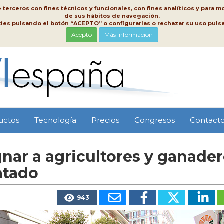
erceros con fines técnicos y funcionales, con fines analíticos y para mo
de sus hábitos de navegación.
kies pulsando el botón “ACEPTO” o configurarlas o rechazar su uso pu
Acepto
Más información
uctos
Tecnología
Precios
Congresos
Contact
nar a agricultores y ganade
atado
943