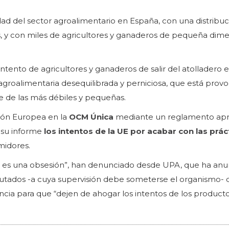
ad del sector agroalimentario en España, con una distribuc
s, y con miles de agricultores y ganaderos de pequeña dime
tento de agricultores y ganaderos de salir del atolladero 
roalimentaria desequilibrada y perniciosa, que está prov
e de las más débiles y pequeñas.
ión Europea en la
OCM Única
mediante un reglamento ap
 su informe
los intentos de la UE por acabar con las prác
midores.
s es una obsesión”, han denunciado desde UPA, que ha an
putados -a cuya supervisión debe someterse el organismo-
cia para que “dejen de ahogar los intentos de los product