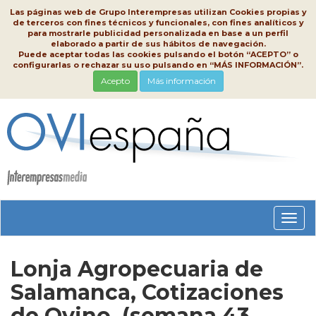
Las páginas web de Grupo Interempresas utilizan Cookies propias y
de terceros con fines técnicos y funcionales, con fines analíticos y
para mostrarle publicidad personalizada en base a un perfil
elaborado a partir de sus hábitos de navegación.
Puede aceptar todas las cookies pulsando el botón “ACEPTO” o
configurarlas o rechazar su uso pulsando en “MÁS INFORMACIÓN”.
Acepto
Más información
Conm
nave
Lonja Agropecuaria de
Salamanca, Cotizaciones
de Ovino, (semana 43,