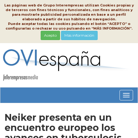
Las páginas web de Grupo Interempresas utilizan Cookies propias y
de terceros con fines técnicos y funcionales, con fines analíticos y
para mostrarle publicidad personalizada en base a un perfil
elaborado a partir de sus hábitos de navegación.
Puede aceptar todas las cookies pulsando el botón “ACEPTO” o
configurarlas o rechazar su uso pulsando en “MÁS INFORMACIÓN”.
Acepto
Más información
Conm
nave
Neiker presenta en un
encuentro europeo los
avances en tuberculosis