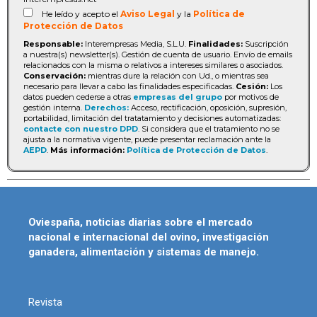
He leído y acepto el
Aviso Legal
y la
Política de
Protección de Datos
Responsable:
Interempresas Media, S.L.U.
Finalidades:
Suscripción
a nuestra(s) newsletter(s). Gestión de cuenta de usuario. Envío de emails
relacionados con la misma o relativos a intereses similares o asociados.
Conservación:
mientras dure la relación con Ud., o mientras sea
necesario para llevar a cabo las finalidades especificadas.
Cesión:
Los
datos pueden cederse a otras
empresas del grupo
por motivos de
gestión interna.
Derechos:
Acceso, rectificación, oposición, supresión,
portabilidad, limitación del tratatamiento y decisiones automatizadas:
contacte con nuestro DPD
. Si considera que el tratamiento no se
ajusta a la normativa vigente, puede presentar reclamación ante la
AEPD
.
Más información:
Política de Protección de Datos
.
Oviespaña, noticias diarias sobre el mercado
nacional e internacional del ovino, investigación
ganadera, alimentación y sistemas de manejo.
Revista