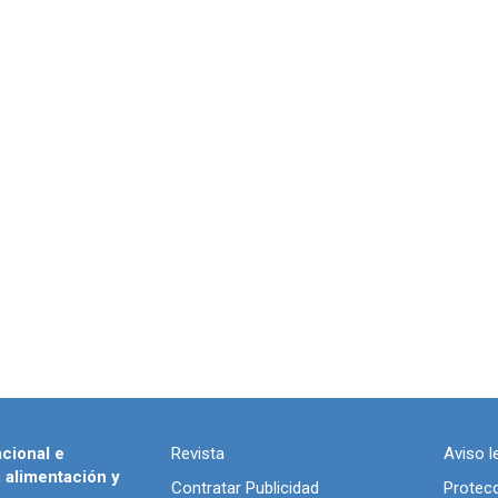
acional e
Revista
Aviso l
, alimentación y
Contratar Publicidad
Protec