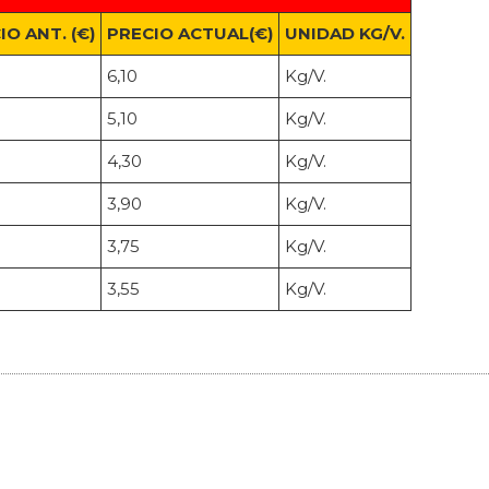
IO ANT. (€)
PRECIO ACTUAL(€)
UNIDAD KG/V.
6,10
Kg/V.
5,10
Kg/V.
4,30
Kg/V.
3,90
Kg/V.
3,75
Kg/V.
3,55
Kg/V.