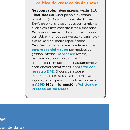
la
Política de Protección de Datos
Responsable:
Interempresas Media, S.L.U.
Finalidades:
Suscripción a nuestra(s)
newsletter(s). Gestión de cuenta de usuario.
Envío de emails relacionados con la misma
o relativos a intereses similares o asociados.
Conservación:
mientras dure la relación
con Ud., o mientras sea necesario para llevar
a cabo las finalidades especificadas.
Cesión:
Los datos pueden cederse a otras
empresas del grupo
por motivos de
gestión interna.
Derechos:
Acceso,
rectificación, oposición, supresión,
portabilidad, limitación del tratatamiento y
decisiones automatizadas:
contacte con
nuestro DPD
. Si considera que el
tratamiento no se ajusta a la normativa
vigente, puede presentar reclamación ante
la
AEPD
.
Más información:
Política de
Protección de Datos
.
egal
ción de datos