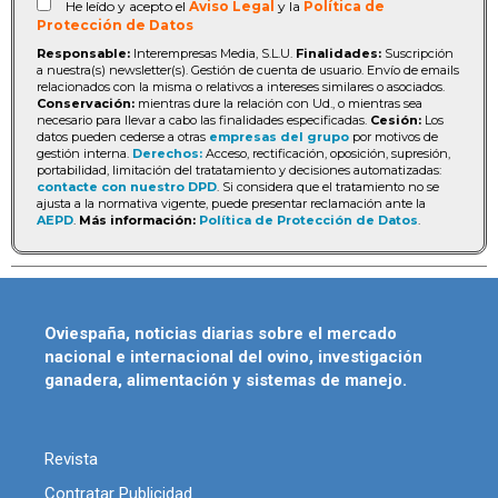
He leído y acepto el
Aviso Legal
y la
Política de
Protección de Datos
Responsable:
Interempresas Media, S.L.U.
Finalidades:
Suscripción
a nuestra(s) newsletter(s). Gestión de cuenta de usuario. Envío de emails
relacionados con la misma o relativos a intereses similares o asociados.
Conservación:
mientras dure la relación con Ud., o mientras sea
necesario para llevar a cabo las finalidades especificadas.
Cesión:
Los
datos pueden cederse a otras
empresas del grupo
por motivos de
gestión interna.
Derechos:
Acceso, rectificación, oposición, supresión,
portabilidad, limitación del tratatamiento y decisiones automatizadas:
contacte con nuestro DPD
. Si considera que el tratamiento no se
ajusta a la normativa vigente, puede presentar reclamación ante la
AEPD
.
Más información:
Política de Protección de Datos
.
Oviespaña, noticias diarias sobre el mercado
nacional e internacional del ovino, investigación
ganadera, alimentación y sistemas de manejo.
Revista
Contratar Publicidad