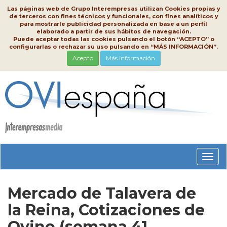
Las páginas web de Grupo Interempresas utilizan Cookies propias y
de terceros con fines técnicos y funcionales, con fines analíticos y
para mostrarle publicidad personalizada en base a un perfil
elaborado a partir de sus hábitos de navegación.
Puede aceptar todas las cookies pulsando el botón “ACEPTO” o
configurarlas o rechazar su uso pulsando en “MÁS INFORMACIÓN”.
Acepto
Más información
Conm
nave
Mercado de Talavera de
la Reina, Cotizaciones de
Ovino (semana 41,