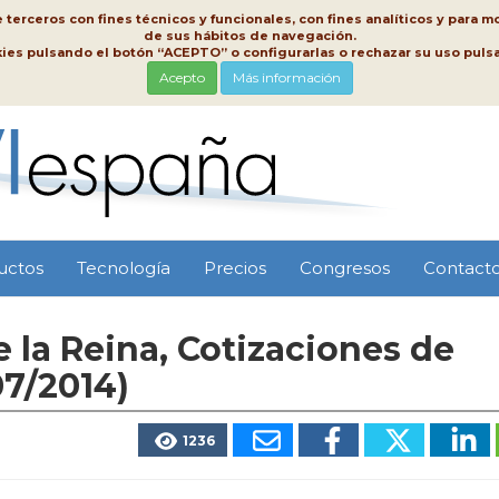
erceros con fines técnicos y funcionales, con fines analíticos y para mo
de sus hábitos de navegación.
kies pulsando el botón “ACEPTO” o configurarlas o rechazar su uso pu
Acepto
Más información
uctos
Tecnología
Precios
Congresos
Contact
 la Reina, Cotizaciones de
07/2014)
1236