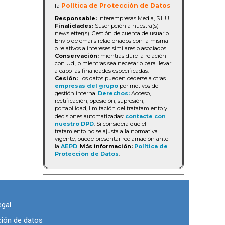
la
Política de Protección de Datos
Responsable:
Interempresas Media, S.L.U.
Finalidades:
Suscripción a nuestra(s)
newsletter(s). Gestión de cuenta de usuario.
Envío de emails relacionados con la misma
o relativos a intereses similares o asociados.
Conservación:
mientras dure la relación
con Ud., o mientras sea necesario para llevar
a cabo las finalidades especificadas.
Cesión:
Los datos pueden cederse a otras
empresas del grupo
por motivos de
gestión interna.
Derechos:
Acceso,
rectificación, oposición, supresión,
portabilidad, limitación del tratatamiento y
decisiones automatizadas:
contacte con
nuestro DPD
. Si considera que el
tratamiento no se ajusta a la normativa
vigente, puede presentar reclamación ante
la
AEPD
.
Más información:
Política de
Protección de Datos
.
egal
ción de datos