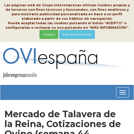
Las páginas web de Grupo Interempresas utilizan Cookies propias y
de terceros con fines técnicos y funcionales, con fines analíticos y
para mostrarle publicidad personalizada en base a un perfil
elaborado a partir de sus hábitos de navegación.
Puede aceptar todas las cookies pulsando el botón “ACEPTO” o
configurarlas o rechazar su uso pulsando en “MÁS INFORMACIÓN”.
Acepto
Más información
Conm
nave
Mercado de Talavera de
la Reina, Cotizaciones de
Ovino (semana 44,