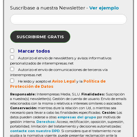
Suscríbase a nuestra Newsletter -
Ver ejemplo
SUSCRIBIRME GRATIS
Marcar todos
Autorizo el envío de newsletters y avisos informativos
personalizados de interempresas.net
Autorizo el envío de comunicaciones de terceros vía
interempresas.net
He leído y acepto el
Aviso Legal
y la
Política de
Protección de Datos
Responsable:
Interempresas Media, S.L.U.
Finalidades:
Suscripción
a nuestra(s) newsletter(s). Gestión de cuenta de usuario. Envío de emails
relacionados con la misma o relativos a intereses similares o asociados.
Conservación:
mientras dure la relación con Ud., o mientras sea
necesario para llevar a cabo las finalidades especificadas.
Cesión:
Los
datos pueden cederse a otras
empresas del grupo
por motivos de
gestión interna.
Derechos:
Acceso, rectificación, oposición, supresión,
portabilidad, limitación del tratatamiento y decisiones automatizadas:
contacte con nuestro DPD
. Si considera que el tratamiento no se
ajusta a la normativa vigente, puede presentar reclamación ante la