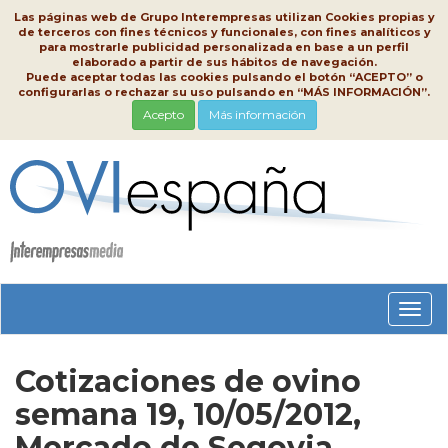
Las páginas web de Grupo Interempresas utilizan Cookies propias y
de terceros con fines técnicos y funcionales, con fines analíticos y
para mostrarle publicidad personalizada en base a un perfil
elaborado a partir de sus hábitos de navegación.
Puede aceptar todas las cookies pulsando el botón “ACEPTO” o
configurarlas o rechazar su uso pulsando en “MÁS INFORMACIÓN”.
Acepto
Más información
Conm
nave
Cotizaciones de ovino
semana 19, 10/05/2012,
Mercado de Segovia