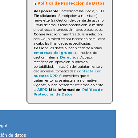
la
Política de Protección de Datos
Responsable:
Interempresas Media, S.L.U.
Finalidades:
Suscripción a nuestra(s)
newsletter(s). Gestión de cuenta de usuario.
Envío de emails relacionados con la misma
o relativos a intereses similares o asociados.
Conservación:
mientras dure la relación
con Ud., o mientras sea necesario para llevar
a cabo las finalidades especificadas.
Cesión:
Los datos pueden cederse a otras
empresas del grupo
por motivos de
gestión interna.
Derechos:
Acceso,
rectificación, oposición, supresión,
portabilidad, limitación del tratatamiento y
decisiones automatizadas:
contacte con
nuestro DPD
. Si considera que el
tratamiento no se ajusta a la normativa
vigente, puede presentar reclamación ante
la
AEPD
.
Más información:
Política de
Protección de Datos
.
egal
ción de datos