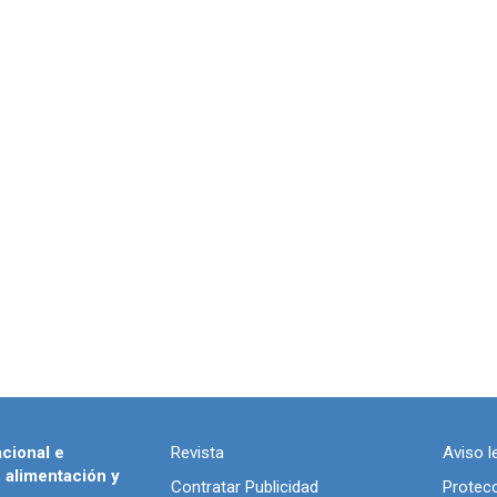
acional e
Revista
Aviso l
, alimentación y
Contratar Publicidad
Protec