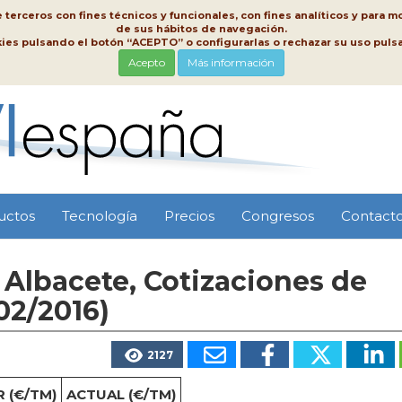
erceros con fines técnicos y funcionales, con fines analíticos y para mo
de sus hábitos de navegación.
kies pulsando el botón “ACEPTO” o configurarlas o rechazar su uso pu
Acepto
Más información
uctos
Tecnología
Precios
Congresos
Contact
Albacete, Cotizaciones de
02/2016)
2127
 (€/TM)
ACTUAL (€/TM)