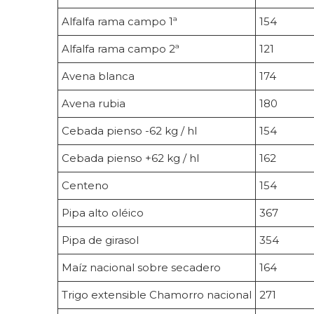
Alfalfa rama campo 1ª
154
Alfalfa rama campo 2ª
121
Avena blanca
174
Avena rubia
180
Cebada pienso -62 kg / hl
154
Cebada pienso +62 kg / hl
162
Centeno
154
Pipa alto oléico
367
Pipa de girasol
354
Maíz nacional sobre secadero
164
Trigo extensible Chamorro nacional
271