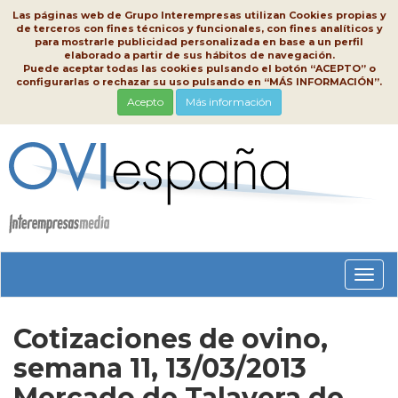
Las páginas web de Grupo Interempresas utilizan Cookies propias y
de terceros con fines técnicos y funcionales, con fines analíticos y
para mostrarle publicidad personalizada en base a un perfil
elaborado a partir de sus hábitos de navegación.
Puede aceptar todas las cookies pulsando el botón “ACEPTO” o
configurarlas o rechazar su uso pulsando en “MÁS INFORMACIÓN”.
Acepto
Más información
Conm
nave
Cotizaciones de ovino,
semana 11, 13/03/2013
Mercado de Talavera de