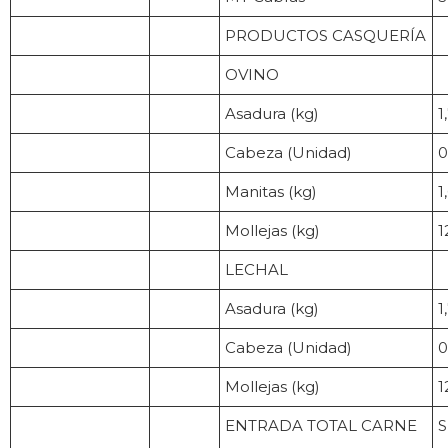
PRODUCTOS CASQUERÍA
OVINO
Asadura (kg)
1
Cabeza (Unidad)
0
Manitas (kg)
1
Mollejas (kg)
1
LECHAL
Asadura (kg)
1
Cabeza (Unidad)
0
Mollejas (kg)
1
ENTRADA TOTAL CARNE
S