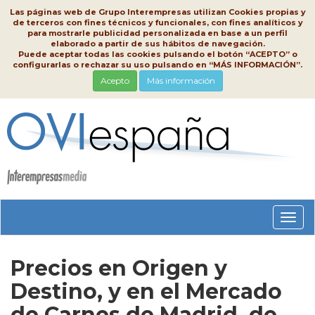
Las páginas web de Grupo Interempresas utilizan Cookies propias y
de terceros con fines técnicos y funcionales, con fines analíticos y
para mostrarle publicidad personalizada en base a un perfil
elaborado a partir de sus hábitos de navegación.
Puede aceptar todas las cookies pulsando el botón “ACEPTO” o
configurarlas o rechazar su uso pulsando en “MÁS INFORMACIÓN”.
Acepto
Más información
Conm
nave
Precios en Origen y
Destino, y en el Mercado
de Carnes de Madrid, de