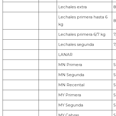
Lechales extra
8
Lechales primera hasta 6
8
kg
Lechales primera 6/7 kg
7
Lechales segunda
7
LANAR
MN Primera
S
MN Segunda
S
MN Recental
S
MY Primera
S
MY Segunda
S
MY Cabras
S