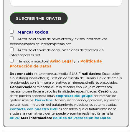
SUSCRIBIRME GRATIS
Marcar todos
Autorizo el envío de newsletters y avisos informativos
personalizados de interempresas.net
Autorizo el envío de comunicaciones de terceros vía
interempresas.net
He leído y acepto el
Aviso Legal
y la
Política de
Protección de Datos
Responsable:
Interempresas Media, S.L.U.
Finalidades:
Suscripción
a nuestra(s) newsletter(s). Gestión de cuenta de usuario. Envío de emails
relacionados con la misma o relativos a intereses similares o asociados.
Conservación:
mientras dure la relación con Ud., o mientras sea
necesario para llevar a cabo las finalidades especificadas.
Cesión:
Los
datos pueden cederse a otras
empresas del grupo
por motivos de
gestión interna.
Derechos:
Acceso, rectificación, oposición, supresión,
portabilidad, limitación del tratatamiento y decisiones automatizadas:
contacte con nuestro DPD
. Si considera que el tratamiento no se
ajusta a la normativa vigente, puede presentar reclamación ante la
AEPD
.
Más información:
Política de Protección de Datos
.