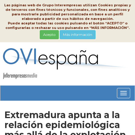
Las páginas web de Grupo Interempresas utilizan Cookies propias y
de terceros con fines técnicos y funcionales, con fines analíticos y
para mostrarle publicidad personalizada en base a un perfil
elaborado a partir de sus hábitos de navegación.
Puede aceptar todas las cookies pulsando el botón “ACEPTO” o
configurarlas o rechazar su uso pulsando en “MÁS INFORMACIÓN”.
Acepto
Más información
Conm
nave
Extremadura apunta a la
relación epidemiológica
más allá de la explotación