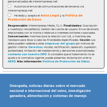
personalizados de interempresas.net
Autorizo el envío de comunicaciones de terceros vía
interempresas.net
He leído y acepto el
Aviso Legal
y la
Política de
Protección de Datos
Responsable:
Interempresas Media, S.L.U.
Finalidades:
Suscripción
a nuestra(s) newsletter(s). Gestión de cuenta de usuario. Envío de emails
relacionados con la misma o relativos a intereses similares o asociados.
Conservación:
mientras dure la relación con Ud., o mientras sea
necesario para llevar a cabo las finalidades especificadas.
Cesión:
Los
datos pueden cederse a otras
empresas del grupo
por motivos de
gestión interna.
Derechos:
Acceso, rectificación, oposición, supresión,
portabilidad, limitación del tratatamiento y decisiones automatizadas:
contacte con nuestro DPD
. Si considera que el tratamiento no se
ajusta a la normativa vigente, puede presentar reclamación ante la
AEPD
.
Más información:
Política de Protección de Datos
.
Oviespaña, noticias diarias sobre el mercado
nacional e internacional del ovino, investigación
ganadera, alimentación y sistemas de manejo.