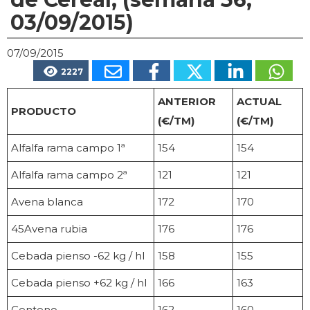
03/09/2015)
07/09/2015
2227
ANTERIOR
ACTUAL
PRODUCTO
(€/TM)
(€/TM)
Alfalfa rama campo 1ª
154
154
Alfalfa rama campo 2ª
121
121
Avena blanca
172
170
45Avena rubia
176
176
Cebada pienso -62 kg / hl
158
155
Cebada pienso +62 kg / hl
166
163
Centeno
162
160