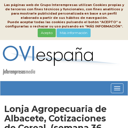
Las páginas web de Grupo Interempresas utilizan Cookies propias y
de terceros con fines técnicos y funcionales, con fines analíticos y
para mostrarle publicidad personalizada en base a un perfil
elaborado a partir de sus hábitos de navegación.
Puede aceptar todas las cookies pulsando el botón “ACEPTO” o
configurarlas o rechazar su uso pulsando en “MÁS INFORMACIÓN”.
Acepto
Más información
Conm
nave
Lonja Agropecuaria de
Albacete, Cotizaciones
de Cereal, (semana 36,