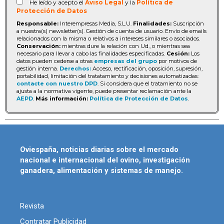
He leído y acepto el
Aviso Legal
y la
Política de
Protección de Datos
Responsable:
Interempresas Media, S.L.U.
Finalidades:
Suscripción
a nuestra(s) newsletter(s). Gestión de cuenta de usuario. Envío de emails
relacionados con la misma o relativos a intereses similares o asociados.
Conservación:
mientras dure la relación con Ud., o mientras sea
necesario para llevar a cabo las finalidades especificadas.
Cesión:
Los
datos pueden cederse a otras
empresas del grupo
por motivos de
gestión interna.
Derechos:
Acceso, rectificación, oposición, supresión,
portabilidad, limitación del tratatamiento y decisiones automatizadas:
contacte con nuestro DPD
. Si considera que el tratamiento no se
ajusta a la normativa vigente, puede presentar reclamación ante la
AEPD
.
Más información:
Política de Protección de Datos
.
Oviespaña, noticias diarias sobre el mercado
nacional e internacional del ovino, investigación
ganadera, alimentación y sistemas de manejo.
Revista
Contratar Publicidad