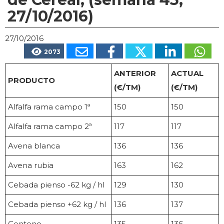
27/10/2016)
27/10/2016
2073
ANTERIOR
ACTUAL
PRODUCTO
(€/TM)
(€/TM)
Alfalfa rama campo 1ª
150
150
Alfalfa rama campo 2ª
117
117
Avena blanca
136
136
Avena rubia
163
162
Cebada pienso -62 kg / hl
129
130
Cebada pienso +62 kg / hl
136
137
Centeno
135
136