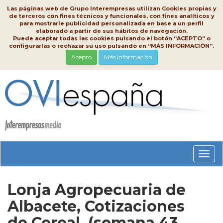
Las páginas web de Grupo Interempresas utilizan Cookies propias y
de terceros con fines técnicos y funcionales, con fines analíticos y
para mostrarle publicidad personalizada en base a un perfil
elaborado a partir de sus hábitos de navegación.
Puede aceptar todas las cookies pulsando el botón “ACEPTO” o
configurarlas o rechazar su uso pulsando en “MÁS INFORMACIÓN”.
Acepto
Más información
Conm
nave
Lonja Agropecuaria de
Albacete, Cotizaciones
de Cereal, (semana 43,