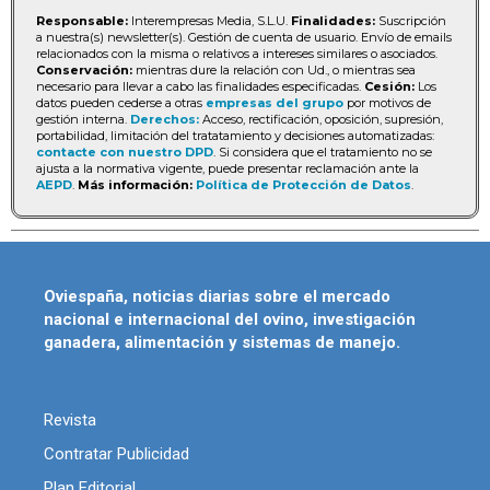
Responsable:
Interempresas Media, S.L.U.
Finalidades:
Suscripción
a nuestra(s) newsletter(s). Gestión de cuenta de usuario. Envío de emails
relacionados con la misma o relativos a intereses similares o asociados.
Conservación:
mientras dure la relación con Ud., o mientras sea
necesario para llevar a cabo las finalidades especificadas.
Cesión:
Los
datos pueden cederse a otras
empresas del grupo
por motivos de
gestión interna.
Derechos:
Acceso, rectificación, oposición, supresión,
portabilidad, limitación del tratatamiento y decisiones automatizadas:
contacte con nuestro DPD
. Si considera que el tratamiento no se
ajusta a la normativa vigente, puede presentar reclamación ante la
AEPD
.
Más información:
Política de Protección de Datos
.
Oviespaña, noticias diarias sobre el mercado
nacional e internacional del ovino, investigación
ganadera, alimentación y sistemas de manejo.
Revista
Contratar Publicidad
Plan Editorial