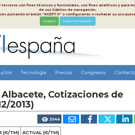
erceros con fines técnicos y funcionales, con fines analíticos y para mo
de sus hábitos de navegación.
kies pulsando el botón “ACEPTO” o configurarlas o rechazar su uso pu
Acepto
Más información
uctos
Tecnología
Precios
Congresos
Contact
Albacete, Cotizaciones de
12/2013)
2046
 (€/TM)
ACTUAL (€/TM)