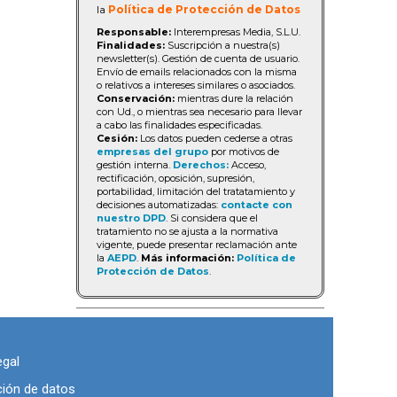
la
Política de Protección de Datos
Responsable:
Interempresas Media, S.L.U.
Finalidades:
Suscripción a nuestra(s)
newsletter(s). Gestión de cuenta de usuario.
Envío de emails relacionados con la misma
o relativos a intereses similares o asociados.
Conservación:
mientras dure la relación
con Ud., o mientras sea necesario para llevar
a cabo las finalidades especificadas.
Cesión:
Los datos pueden cederse a otras
empresas del grupo
por motivos de
gestión interna.
Derechos:
Acceso,
rectificación, oposición, supresión,
portabilidad, limitación del tratatamiento y
decisiones automatizadas:
contacte con
nuestro DPD
. Si considera que el
tratamiento no se ajusta a la normativa
vigente, puede presentar reclamación ante
la
AEPD
.
Más información:
Política de
Protección de Datos
.
egal
ción de datos