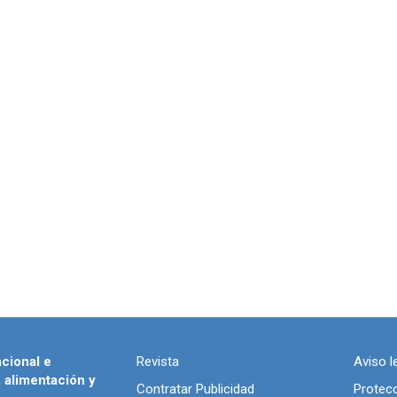
acional e
Revista
Aviso l
, alimentación y
Contratar Publicidad
Protec