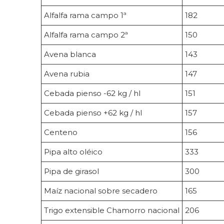
Alfalfa rama campo 1ª
182
Alfalfa rama campo 2ª
150
Avena blanca
143
Avena rubia
147
Cebada pienso -62 kg / hl
151
Cebada pienso +62 kg / hl
157
Centeno
156
Pipa alto oléico
333
Pipa de girasol
300
Maíz nacional sobre secadero
165
Trigo extensible Chamorro nacional
206