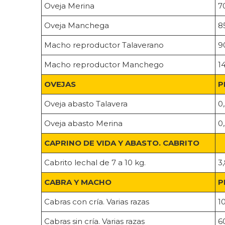
Oveja Merina
7
Oveja Manchega
8
Macho reproductor Talaverano
9
Macho reproductor Manchego
1
OVEJAS
P
Oveja abasto Talavera
0
Oveja abasto Merina
0
CAPRINO DE VIDA Y ABASTO. CABRITO
Cabrito lechal de 7 a 10 kg.
3
CABRA Y MACHO
P
Cabras con cría. Varias razas
1
Cabras sin cría. Varias razas
6