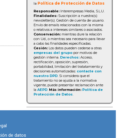
la
Política de Protección de Datos
Responsable:
Interempresas Media, S.L.U.
Finalidades:
Suscripción a nuestra(s)
newsletter(s). Gestión de cuenta de usuario.
Envío de emails relacionados con la misma
o relativos a intereses similares o asociados.
Conservación:
mientras dure la relación
con Ud., o mientras sea necesario para llevar
a cabo las finalidades especificadas.
Cesión:
Los datos pueden cederse a otras
empresas del grupo
por motivos de
gestión interna.
Derechos:
Acceso,
rectificación, oposición, supresión,
portabilidad, limitación del tratatamiento y
decisiones automatizadas:
contacte con
nuestro DPD
. Si considera que el
tratamiento no se ajusta a la normativa
vigente, puede presentar reclamación ante
la
AEPD
.
Más información:
Política de
Protección de Datos
.
egal
ción de datos