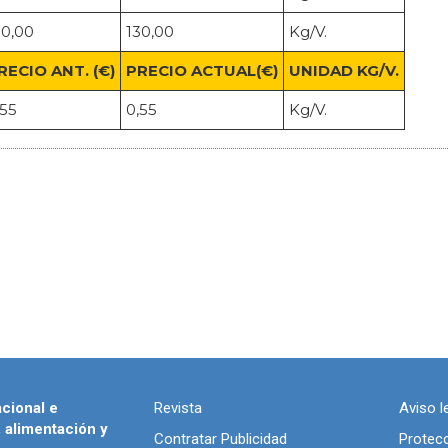
30,00
130,00
Kg/V.
RECIO ANT. (€)
PRECIO ACTUAL(€)
UNIDAD KG/V.
,55
0,55
Kg/V.
acional e
Revista
Aviso l
, alimentación y
Contratar Publicidad
Protec