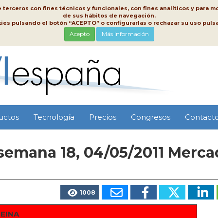
erceros con fines técnicos y funcionales, con fines analíticos y para mo
de sus hábitos de navegación.
kies pulsando el botón “ACEPTO” o configurarlas o rechazar su uso pu
Acepto
Más información
uctos
Tecnología
Precios
Congresos
Contact
 semana 18, 04/05/2011 Merc
1008
REINA