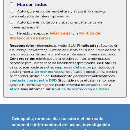
Marcar todos
Autorizo el envío de newsletters y avisos informativos
personalizados de interempresas.net
Autorizo el envío de comunicaciones de terceros vía
interempresas.net
He leído y acepto el
Aviso Legal
y la
Política de
Protección de Datos
Responsable:
Interempresas Media, S.L.U.
Finalidades:
Suscripción
a nuestra(s) newsletter(s). Gestión de cuenta de usuario. Envío de emails
relacionados con la misma o relativos a intereses similares o asociados.
Conservación:
mientras dure la relación con Ud., o mientras sea
necesario para llevar a cabo las finalidades especificadas.
Cesión:
Los
datos pueden cederse a otras
empresas del grupo
por motivos de
gestión interna.
Derechos:
Acceso, rectificación, oposición, supresión,
portabilidad, limitación del tratatamiento y decisiones automatizadas:
contacte con nuestro DPD
. Si considera que el tratamiento no se
ajusta a la normativa vigente, puede presentar reclamación ante la
AEPD
.
Más información:
Política de Protección de Datos
.
Oviespaña, noticias diarias sobre el mercado
nacional e internacional del ovino, investigación