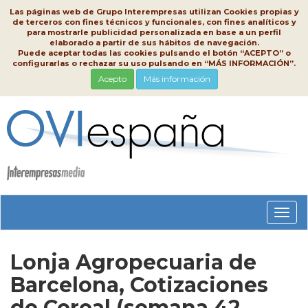
Las páginas web de Grupo Interempresas utilizan Cookies propias y
de terceros con fines técnicos y funcionales, con fines analíticos y
para mostrarle publicidad personalizada en base a un perfil
elaborado a partir de sus hábitos de navegación.
Puede aceptar todas las cookies pulsando el botón “ACEPTO” o
configurarlas o rechazar su uso pulsando en “MÁS INFORMACIÓN”.
Acepto
Más información
Conm
nave
Lonja Agropecuaria de
Barcelona, Cotizaciones
de Cereal (semana 42,