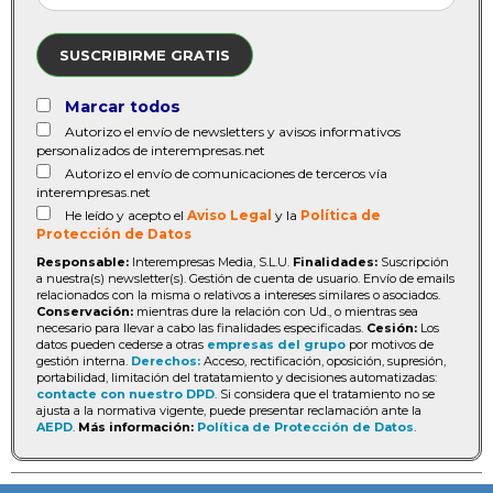
SUSCRIBIRME GRATIS
Marcar todos
Autorizo el envío de newsletters y avisos informativos
personalizados de interempresas.net
Autorizo el envío de comunicaciones de terceros vía
interempresas.net
He leído y acepto el
Aviso Legal
y la
Política de
Protección de Datos
Responsable:
Interempresas Media, S.L.U.
Finalidades:
Suscripción
a nuestra(s) newsletter(s). Gestión de cuenta de usuario. Envío de emails
relacionados con la misma o relativos a intereses similares o asociados.
Conservación:
mientras dure la relación con Ud., o mientras sea
necesario para llevar a cabo las finalidades especificadas.
Cesión:
Los
datos pueden cederse a otras
empresas del grupo
por motivos de
gestión interna.
Derechos:
Acceso, rectificación, oposición, supresión,
portabilidad, limitación del tratatamiento y decisiones automatizadas:
contacte con nuestro DPD
. Si considera que el tratamiento no se
ajusta a la normativa vigente, puede presentar reclamación ante la
AEPD
.
Más información:
Política de Protección de Datos
.