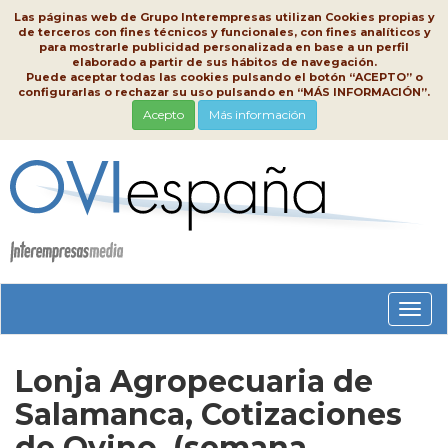
Las páginas web de Grupo Interempresas utilizan Cookies propias y
de terceros con fines técnicos y funcionales, con fines analíticos y
para mostrarle publicidad personalizada en base a un perfil
elaborado a partir de sus hábitos de navegación.
Puede aceptar todas las cookies pulsando el botón “ACEPTO” o
configurarlas o rechazar su uso pulsando en “MÁS INFORMACIÓN”.
Acepto
Más información
Conm
nave
Lonja Agropecuaria de
Salamanca, Cotizaciones
de Ovino, (semana