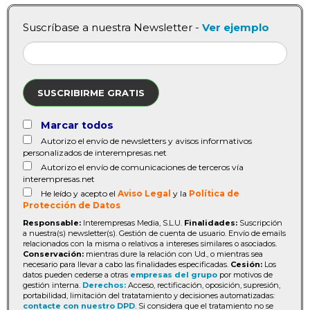
Suscríbase a nuestra Newsletter -
Ver ejemplo
SUSCRIBIRME GRATIS
Marcar todos
Autorizo el envío de newsletters y avisos informativos
personalizados de interempresas.net
Autorizo el envío de comunicaciones de terceros vía
interempresas.net
He leído y acepto el
Aviso Legal
y la
Política de
Protección de Datos
Responsable:
Interempresas Media, S.L.U.
Finalidades:
Suscripción
a nuestra(s) newsletter(s). Gestión de cuenta de usuario. Envío de emails
relacionados con la misma o relativos a intereses similares o asociados.
Conservación:
mientras dure la relación con Ud., o mientras sea
necesario para llevar a cabo las finalidades especificadas.
Cesión:
Los
datos pueden cederse a otras
empresas del grupo
por motivos de
gestión interna.
Derechos:
Acceso, rectificación, oposición, supresión,
portabilidad, limitación del tratatamiento y decisiones automatizadas:
contacte con nuestro DPD
. Si considera que el tratamiento no se