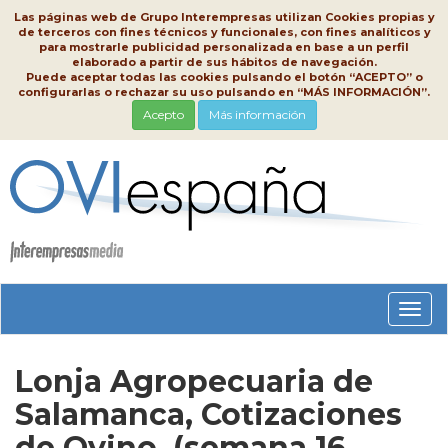
Las páginas web de Grupo Interempresas utilizan Cookies propias y
de terceros con fines técnicos y funcionales, con fines analíticos y
para mostrarle publicidad personalizada en base a un perfil
elaborado a partir de sus hábitos de navegación.
Puede aceptar todas las cookies pulsando el botón “ACEPTO” o
configurarlas o rechazar su uso pulsando en “MÁS INFORMACIÓN”.
Acepto
Más información
Conm
nave
Lonja Agropecuaria de
Salamanca, Cotizaciones
de Ovino, (semana 16,