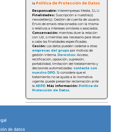
la
Política de Protección de Datos
Responsable:
Interempresas Media, S.L.U.
Finalidades:
Suscripción a nuestra(s)
newsletter(s). Gestión de cuenta de usuario.
Envío de emails relacionados con la misma
o relativos a intereses similares o asociados.
Conservación:
mientras dure la relación
con Ud., o mientras sea necesario para llevar
a cabo las finalidades especificadas.
Cesión:
Los datos pueden cederse a otras
empresas del grupo
por motivos de
gestión interna.
Derechos:
Acceso,
rectificación, oposición, supresión,
portabilidad, limitación del tratatamiento y
decisiones automatizadas:
contacte con
nuestro DPD
. Si considera que el
tratamiento no se ajusta a la normativa
vigente, puede presentar reclamación ante
la
AEPD
.
Más información:
Política de
Protección de Datos
.
egal
ción de datos