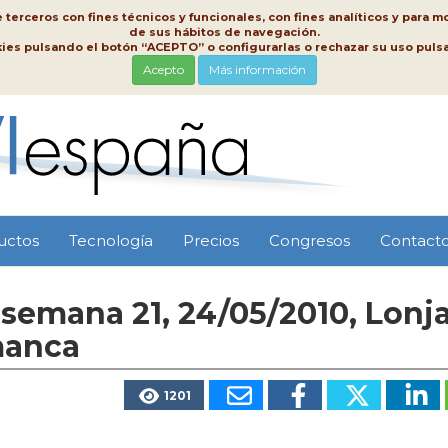
erceros con fines técnicos y funcionales, con fines analíticos y para mo
de sus hábitos de navegación.
kies pulsando el botón “ACEPTO” o configurarlas o rechazar su uso pu
Acepto
Más información
uctos
Tecnología
Precios
Congresos
Contact
 semana 21, 24/05/2010, Lonj
manca
1201