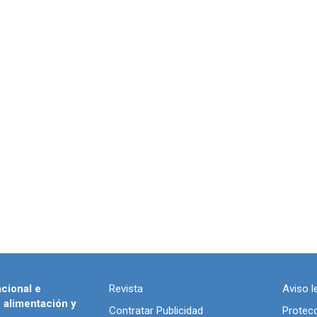
acional e
Revista
Aviso l
, alimentación y
Contratar Publicidad
Protec