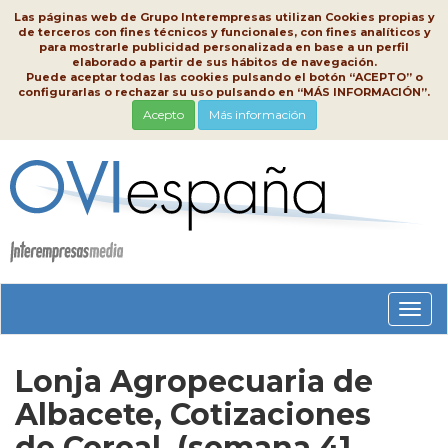
Las páginas web de Grupo Interempresas utilizan Cookies propias y
de terceros con fines técnicos y funcionales, con fines analíticos y
para mostrarle publicidad personalizada en base a un perfil
elaborado a partir de sus hábitos de navegación.
Puede aceptar todas las cookies pulsando el botón “ACEPTO” o
configurarlas o rechazar su uso pulsando en “MÁS INFORMACIÓN”.
Acepto
Más información
Conm
nave
Lonja Agropecuaria de
Albacete, Cotizaciones
de Cereal, (semana 41,