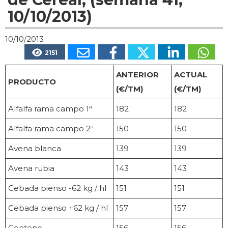
10/10/2013)
10/10/2013
2151
ANTERIOR
ACTUAL
PRODUCTO
(€/TM)
(€/TM)
Alfalfa rama campo 1ª
182
182
Alfalfa rama campo 2ª
150
150
Avena blanca
139
139
Avena rubia
143
143
Cebada pienso -62 kg / hl
151
151
Cebada pienso +62 kg / hl
157
157
Centeno
156
156