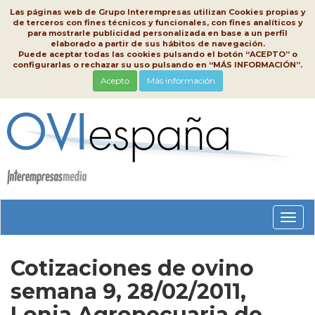
Las páginas web de Grupo Interempresas utilizan Cookies propias y
de terceros con fines técnicos y funcionales, con fines analíticos y
para mostrarle publicidad personalizada en base a un perfil
elaborado a partir de sus hábitos de navegación.
Puede aceptar todas las cookies pulsando el botón “ACEPTO” o
configurarlas o rechazar su uso pulsando en “MÁS INFORMACIÓN”.
Acepto
Más información
Conm
nave
Cotizaciones de ovino
semana 9, 28/02/2011,
Lonja Agropecuaria de