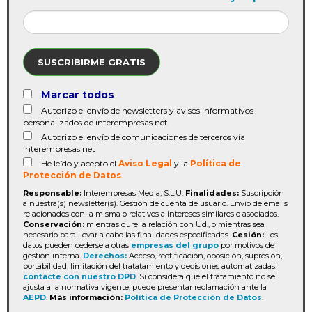
SUSCRIBIRME GRATIS
Marcar todos
Autorizo el envío de newsletters y avisos informativos
personalizados de interempresas.net
Autorizo el envío de comunicaciones de terceros vía
interempresas.net
He leído y acepto el
Aviso Legal
y la
Política de
Protección de Datos
Responsable:
Interempresas Media, S.L.U.
Finalidades:
Suscripción
a nuestra(s) newsletter(s). Gestión de cuenta de usuario. Envío de emails
relacionados con la misma o relativos a intereses similares o asociados.
Conservación:
mientras dure la relación con Ud., o mientras sea
necesario para llevar a cabo las finalidades especificadas.
Cesión:
Los
datos pueden cederse a otras
empresas del grupo
por motivos de
gestión interna.
Derechos:
Acceso, rectificación, oposición, supresión,
portabilidad, limitación del tratatamiento y decisiones automatizadas:
contacte con nuestro DPD
. Si considera que el tratamiento no se
ajusta a la normativa vigente, puede presentar reclamación ante la
AEPD
.
Más información:
Política de Protección de Datos
.