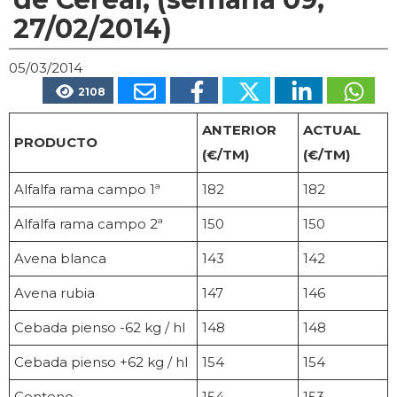
27/02/2014)
05/03/2014
2108
ANTERIOR
ACTUAL
PRODUCTO
(€/TM)
(€/TM)
Alfalfa rama campo 1ª
182
182
Alfalfa rama campo 2ª
150
150
Avena blanca
143
142
Avena rubia
147
146
Cebada pienso -62 kg / hl
148
148
Cebada pienso +62 kg / hl
154
154
Centeno
154
153