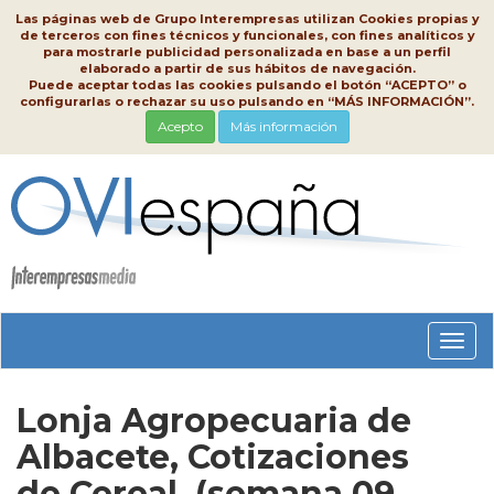
Las páginas web de Grupo Interempresas utilizan Cookies propias y
de terceros con fines técnicos y funcionales, con fines analíticos y
para mostrarle publicidad personalizada en base a un perfil
elaborado a partir de sus hábitos de navegación.
Puede aceptar todas las cookies pulsando el botón “ACEPTO” o
configurarlas o rechazar su uso pulsando en “MÁS INFORMACIÓN”.
Acepto
Más información
Conm
nave
Lonja Agropecuaria de
Albacete, Cotizaciones
de Cereal, (semana 09,