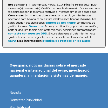
Responsable:
Interempresas Media, S.L.U.
Finalidades:
Suscripción
a nuestra(s) newsletter(s). Gestión de cuenta de usuario. Envío de emails
relacionados con la misma o relativos a intereses similares o asociados.
Conservación:
mientras dure la relación con Ud., o mientras sea
necesario para llevar a cabo las finalidades especificadas.
Cesión:
Los
datos pueden cederse a otras
empresas del grupo
por motivos de
gestión interna.
Derechos:
Acceso, rectificación, oposición, supresión,
portabilidad, limitación del tratatamiento y decisiones automatizadas:
contacte con nuestro DPD
. Si considera que el tratamiento no se
ajusta a la normativa vigente, puede presentar reclamación ante la
AEPD
.
Más información:
Política de Protección de Datos
.
Oviespaña, noticias diarias sobre el mercado
nacional e internacional del ovino, investigación
ganadera, alimentación y sistemas de manejo.
Revista
Contratar Publicidad
Plan Editorial