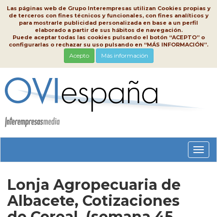
Las páginas web de Grupo Interempresas utilizan Cookies propias y
de terceros con fines técnicos y funcionales, con fines analíticos y
para mostrarle publicidad personalizada en base a un perfil
elaborado a partir de sus hábitos de navegación.
Puede aceptar todas las cookies pulsando el botón “ACEPTO” o
configurarlas o rechazar su uso pulsando en “MÁS INFORMACIÓN”.
Acepto
Más información
Conm
nave
Lonja Agropecuaria de
Albacete, Cotizaciones
de Cereal, (semana 45,