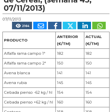
07/11/2013)
07/11/2013
2164
ANTERIOR
ACTUAL
PRODUCTO
(€/TM)
(€/TM)
Alfalfa rama campo 1ª
182
182
Alfalfa rama campo 2ª
150
150
Avena blanca
141
141
Avena rubia
145
145
Cebada pienso -62 kg / hl
154
154
Cebada pienso +62 kg / hl
160
160
Centeno
158
158