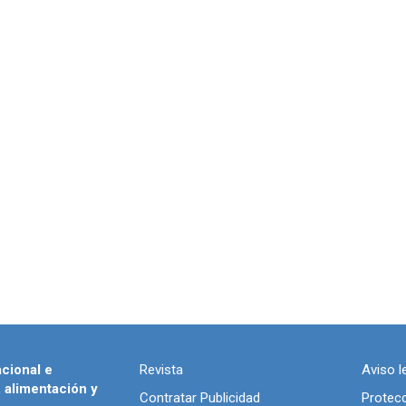
acional e
Revista
Aviso l
, alimentación y
Contratar Publicidad
Protec