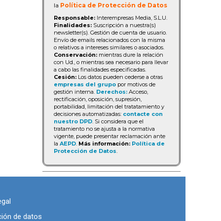
la
Política de Protección de Datos
Responsable:
Interempresas Media, S.L.U.
Finalidades:
Suscripción a nuestra(s)
newsletter(s). Gestión de cuenta de usuario.
Envío de emails relacionados con la misma
o relativos a intereses similares o asociados.
Conservación:
mientras dure la relación
con Ud., o mientras sea necesario para llevar
a cabo las finalidades especificadas.
Cesión:
Los datos pueden cederse a otras
empresas del grupo
por motivos de
gestión interna.
Derechos:
Acceso,
rectificación, oposición, supresión,
portabilidad, limitación del tratatamiento y
decisiones automatizadas:
contacte con
nuestro DPD
. Si considera que el
tratamiento no se ajusta a la normativa
vigente, puede presentar reclamación ante
la
AEPD
.
Más información:
Política de
Protección de Datos
.
egal
ción de datos