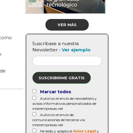
VER MÁS
a como
Suscríbase a nuestra
Newsletter -
Ver ejemplo
e
 de
SUSCRIBIRME GRATIS
Marcar todos
Autorizo el envío de newsletters y
avisos informativos personalizados de
interempresas.net
Autorizo el envío de
comunicaciones de terceros vía
interempresas.net
He leído y acepto el
Aviso Legal
y