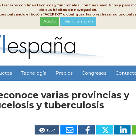
erceros con fines técnicos y funcionales, con fines analíticos y para mo
de sus hábitos de navegación.
kies pulsando el botón “ACEPTO” o configurarlas o rechazar su uso pu
Acepto
Más información
uctos
Tecnología
Precios
Congresos
Contact
conoce varias provincias y
elosis y tuberculosis
1557