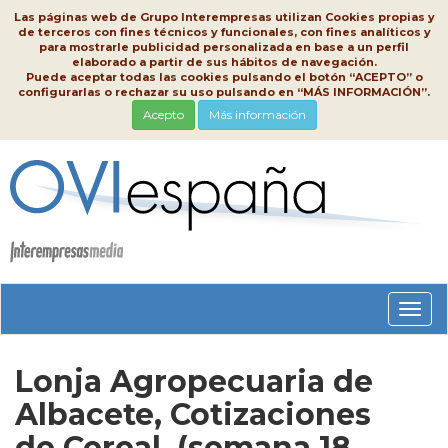
Las páginas web de Grupo Interempresas utilizan Cookies propias y
de terceros con fines técnicos y funcionales, con fines analíticos y
para mostrarle publicidad personalizada en base a un perfil
elaborado a partir de sus hábitos de navegación.
Puede aceptar todas las cookies pulsando el botón “ACEPTO” o
configurarlas o rechazar su uso pulsando en “MÁS INFORMACIÓN”.
Acepto
Más información
Conm
nave
Lonja Agropecuaria de
Albacete, Cotizaciones
de Cereal, (semana 18,