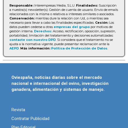
Responsable:
Interempresas Media, S.L.U.
Finalidades:
Suscripción
a nuestra(s) newsletter(s). Gestión de cuenta de usuario. Envío de emails
relacionados con la misma o relativos a intereses similares o asociados.
Conservación:
mientras dure la relación con Ud., o mientras sea
necesario para llevar a cabo las finalidades especificadas.
Cesión:
Los
datos pueden cederse a otras
empresas del grupo
por motivos de
gestión interna.
Derechos:
Acceso, rectificación, oposición, supresión,
portabilidad, limitación del tratatamiento y decisiones automatizadas:
contacte con nuestro DPD
. Si considera que el tratamiento no se
ajusta a la normativa vigente, puede presentar reclamación ante la
AEPD
.
Más información:
Política de Protección de Datos
.
Oviespaña, noticias diarias sobre el mercado
nacional e internacional del ovino, investigación
ganadera, alimentación y sistemas de manejo.
Revista
Contratar Publicidad
Plan Editorial