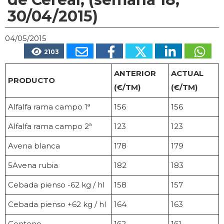
30/04/2015)
04/05/2015
2103
ANTERIOR
ACTUAL
PRODUCTO
(€/TM)
(€/TM)
Alfalfa rama campo 1ª
156
156
Alfalfa rama campo 2ª
123
123
Avena blanca
178
179
5Avena rubia
182
183
Cebada pienso -62 kg / hl
158
157
Cebada pienso +62 kg / hl
164
163
Centeno
162
161