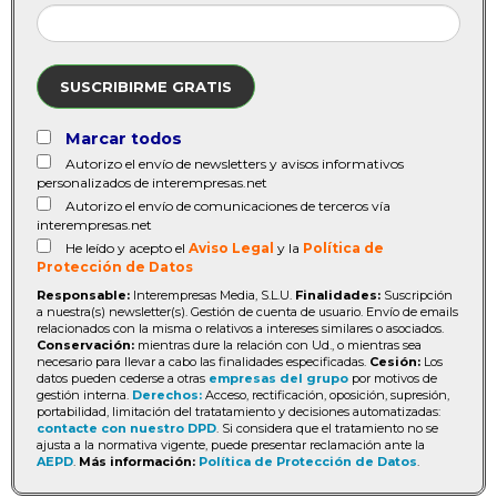
SUSCRIBIRME GRATIS
Marcar todos
Autorizo el envío de newsletters y avisos informativos
personalizados de interempresas.net
Autorizo el envío de comunicaciones de terceros vía
interempresas.net
He leído y acepto el
Aviso Legal
y la
Política de
Protección de Datos
Responsable:
Interempresas Media, S.L.U.
Finalidades:
Suscripción
a nuestra(s) newsletter(s). Gestión de cuenta de usuario. Envío de emails
relacionados con la misma o relativos a intereses similares o asociados.
Conservación:
mientras dure la relación con Ud., o mientras sea
necesario para llevar a cabo las finalidades especificadas.
Cesión:
Los
datos pueden cederse a otras
empresas del grupo
por motivos de
gestión interna.
Derechos:
Acceso, rectificación, oposición, supresión,
portabilidad, limitación del tratatamiento y decisiones automatizadas:
contacte con nuestro DPD
. Si considera que el tratamiento no se
ajusta a la normativa vigente, puede presentar reclamación ante la
AEPD
.
Más información:
Política de Protección de Datos
.