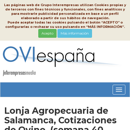
Las páginas web de Grupo Interempresas utilizan Cookies propias y
de terceros con fines técnicos y funcionales, con fines analíticos y
para mostrarle publicidad personalizada en base a un perfil
elaborado a partir de sus hábitos de navegación.
Puede aceptar todas las cookies pulsando el botón “ACEPTO” o
configurarlas o rechazar su uso pulsando en “MÁS INFORMACIÓN”.
Acepto
Más información
Conm
nave
Lonja Agropecuaria de
Salamanca, Cotizaciones
de Ovino, (semana 40,