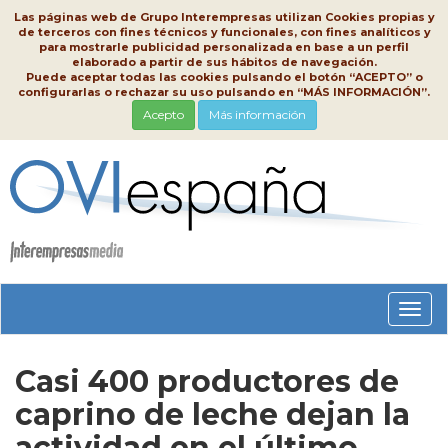
Las páginas web de Grupo Interempresas utilizan Cookies propias y
de terceros con fines técnicos y funcionales, con fines analíticos y
para mostrarle publicidad personalizada en base a un perfil
elaborado a partir de sus hábitos de navegación.
Puede aceptar todas las cookies pulsando el botón “ACEPTO” o
configurarlas o rechazar su uso pulsando en “MÁS INFORMACIÓN”.
Acepto
Más información
Conm
nave
Casi 400 productores de
caprino de leche dejan la
actividad en el último