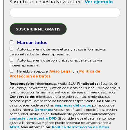
Suscríbase a nuestra Newsletter -
Ver ejemplo
SUSCRIBIRME GRATIS
Marcar todos
Autorizo el envío de newsletters y avisos informativos
personalizados de interempresas.net
Autorizo el envío de comunicaciones de terceros vía
interempresas.net
He leído y acepto el
Aviso Legal
y la
Política de
Protección de Datos
Responsable:
Interempresas Media, S.L.U.
Finalidades:
Suscripción
a nuestra(s) newsletter(s). Gestión de cuenta de usuario. Envío de emails
relacionados con la misma o relativos a intereses similares o asociados.
Conservación:
mientras dure la relación con Ud., o mientras sea
necesario para llevar a cabo las finalidades especificadas.
Cesión:
Los
datos pueden cederse a otras
empresas del grupo
por motivos de
gestión interna.
Derechos:
Acceso, rectificación, oposición, supresión,
portabilidad, limitación del tratatamiento y decisiones automatizadas:
contacte con nuestro DPD
. Si considera que el tratamiento no se
ajusta a la normativa vigente, puede presentar reclamación ante la
AEPD
.
Más información:
Política de Protección de Datos
.