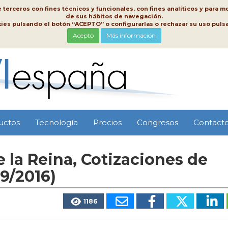
erceros con fines técnicos y funcionales, con fines analíticos y para mo
de sus hábitos de navegación.
kies pulsando el botón “ACEPTO” o configurarlas o rechazar su uso pu
Acepto
Más información
uctos
Tecnología
Precios
Congresos
Contact
 la Reina, Cotizaciones de
9/2016)
1186