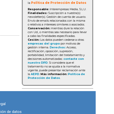
la
Política de Protección de Datos
Responsable:
Interempresas Media, S.L.U.
Finalidades:
Suscripción a nuestra(s)
newsletter(s). Gestión de cuenta de usuario.
Envío de emails relacionados con la misma
o relativos a intereses similares o asociados.
Conservación:
mientras dure la relación
con Ud., o mientras sea necesario para llevar
a cabo las finalidades especificadas.
Cesión:
Los datos pueden cederse a otras
empresas del grupo
por motivos de
gestión interna.
Derechos:
Acceso,
rectificación, oposición, supresión,
portabilidad, limitación del tratatamiento y
decisiones automatizadas:
contacte con
nuestro DPD
. Si considera que el
tratamiento no se ajusta a la normativa
vigente, puede presentar reclamación ante
la
AEPD
.
Más información:
Política de
Protección de Datos
.
egal
ción de datos