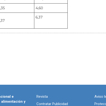
,35
4,60
6,37
,37
acional e
Revista
Aviso l
, alimentación y
Contratar Publicidad
Protec