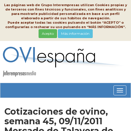
Las páginas web de Grupo Interempresas utilizan Cookies propias y
de terceros con fines técnicos y funcionales, con fines analíticos y
para mostrarle publicidad personalizada en base a un perfil
elaborado a partir de sus hábitos de navegación.
Puede aceptar todas las cookies pulsando el botón “ACEPTO” o
configurarlas o rechazar su uso pulsando en “MÁS INFORMACIÓN”.
Acepto
Más información
Conm
nave
Cotizaciones de ovino,
semana 45, 09/11/2011
Mercado de Talavera de