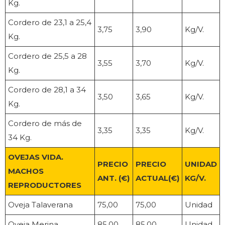
Kg.
Cordero de 23,1 a 25,4
3,75
3,90
Kg/V.
Kg.
Cordero de 25,5 a 28
3,55
3,70
Kg/V.
Kg.
Cordero de 28,1 a 34
3,50
3,65
Kg/V.
Kg.
Cordero de más de
3,35
3,35
Kg/V.
34 Kg.
OVEJAS VIDA.
PRECIO
PRECIO
UNIDAD
MACHOS
ANT. (€)
ACTUAL(€)
KG/V.
REPRODUCTORES
Oveja Talaverana
75,00
75,00
Unidad
Oveja Merina
85,00
85,00
Unidad