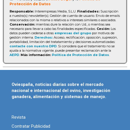
Protección de Datos
Responsable:
Interempresas Media, S.L.U.
Finalidades:
Suscripción
a nuestra(s) newsletter(s). Gestión de cuenta de usuario. Envío de emails
relacionados con la misma o relativos a intereses similares o asociados.
Conservación:
mientras dure la relación con Ud., o mientras sea
necesario para llevar a cabo las finalidades especificadas.
Cesión:
Los
datos pueden cederse a otras
empresas del grupo
por motivos de
gestión interna.
Derechos:
Acceso, rectificación, oposición, supresión,
portabilidad, limitación del tratatamiento y decisiones automatizadas:
contacte con nuestro DPD
. Si considera que el tratamiento no se
ajusta a la normativa vigente, puede presentar reclamación ante la
AEPD
.
Más información:
Política de Protección de Datos
.
Oviespaña, noticias diarias sobre el mercado
nacional e internacional del ovino, investigación
ganadera, alimentación y sistemas de manejo.
Revista
Contratar Publicidad