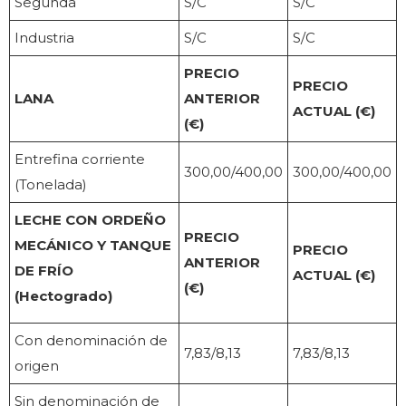
Segunda
S/C
S/C
Industria
S/C
S/C
PRECIO
PRECIO
LANA
ANTERIOR
ACTUAL (€)
(€)
Entrefina corriente
300,00/400,00
300,00/400,00
(Tonelada)
LECHE CON ORDEÑO
PRECIO
MECÁNICO Y TANQUE
PRECIO
ANTERIOR
DE FRÍO
ACTUAL (€)
(€)
(Hectogrado)
Con denominación de
7,83/8,13
7,83/8,13
origen
Sin denominación de