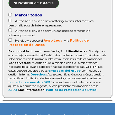
SUSCRIBIRME GRATIS
Marcar todos
Autorizo el envío de newsletters y avisos informativos
personalizados de interempresas.net
Autorizo el envío de comunicaciones de terceros vía
interempresas.net
He leído y acepto el
Aviso Legal
y la
Política de
Protección de Datos
Responsable:
Interempresas Media, S.L.U.
Finalidades:
Suscripción
a nuestra(s) newsletter(s). Gestión de cuenta de usuario. Envío de emails
relacionados con la misma o relativos a intereses similares o asociados.
Conservación:
mientras dure la relación con Ud., o mientras sea
necesario para llevar a cabo las finalidades especificadas.
Cesión:
Los
datos pueden cederse a otras
empresas del grupo
por motivos de
gestión interna.
Derechos:
Acceso, rectificación, oposición, supresión,
portabilidad, limitación del tratatamiento y decisiones automatizadas:
contacte con nuestro DPD
. Si considera que el tratamiento no se
ajusta a la normativa vigente, puede presentar reclamación ante la
AEPD
.
Más información:
Política de Protección de Datos
.