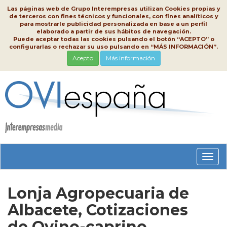
Las páginas web de Grupo Interempresas utilizan Cookies propias y
de terceros con fines técnicos y funcionales, con fines analíticos y
para mostrarle publicidad personalizada en base a un perfil
elaborado a partir de sus hábitos de navegación.
Puede aceptar todas las cookies pulsando el botón “ACEPTO” o
configurarlas o rechazar su uso pulsando en “MÁS INFORMACIÓN”.
Acepto
Más información
Conm
nave
Lonja Agropecuaria de
Albacete, Cotizaciones
de Ovino-caprino