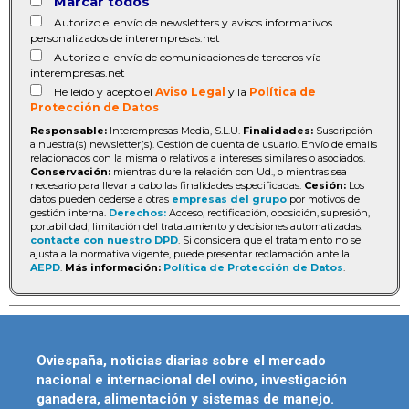
Marcar todos
Autorizo el envío de newsletters y avisos informativos
personalizados de interempresas.net
Autorizo el envío de comunicaciones de terceros vía
interempresas.net
He leído y acepto el
Aviso Legal
y la
Política de
Protección de Datos
Responsable:
Interempresas Media, S.L.U.
Finalidades:
Suscripción
a nuestra(s) newsletter(s). Gestión de cuenta de usuario. Envío de emails
relacionados con la misma o relativos a intereses similares o asociados.
Conservación:
mientras dure la relación con Ud., o mientras sea
necesario para llevar a cabo las finalidades especificadas.
Cesión:
Los
datos pueden cederse a otras
empresas del grupo
por motivos de
gestión interna.
Derechos:
Acceso, rectificación, oposición, supresión,
portabilidad, limitación del tratatamiento y decisiones automatizadas:
contacte con nuestro DPD
. Si considera que el tratamiento no se
ajusta a la normativa vigente, puede presentar reclamación ante la
AEPD
.
Más información:
Política de Protección de Datos
.
Oviespaña, noticias diarias sobre el mercado
nacional e internacional del ovino, investigación
ganadera, alimentación y sistemas de manejo.