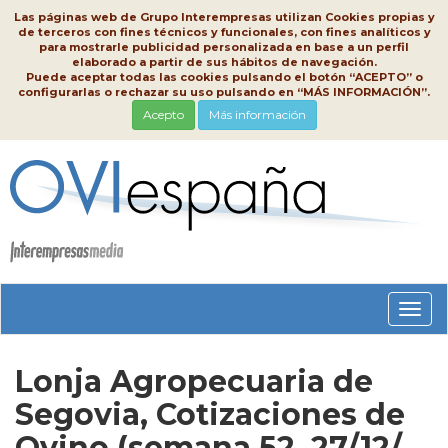
Las páginas web de Grupo Interempresas utilizan Cookies propias y
de terceros con fines técnicos y funcionales, con fines analíticos y
para mostrarle publicidad personalizada en base a un perfil
elaborado a partir de sus hábitos de navegación.
Puede aceptar todas las cookies pulsando el botón “ACEPTO” o
configurarlas o rechazar su uso pulsando en “MÁS INFORMACIÓN”.
Acepto
Más información
Conm
nave
Lonja Agropecuaria de
Segovia, Cotizaciones de
Ovino (semana 52, 27/12/