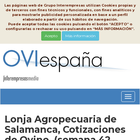
Las páginas web de Grupo Interempresas utilizan Cookies propias y
de terceros con fines técnicos y funcionales, con fines analíticos y
para mostrarle publicidad personalizada en base a un perfil
elaborado a partir de sus hábitos de navegación.
Puede aceptar todas las cookies pulsando el botón “ACEPTO” o
configurarlas o rechazar su uso pulsando en “MÁS INFORMACIÓN”.
Acepto
Más información
Conm
nave
Lonja Agropecuaria de
Salamanca, Cotizaciones
de Ovino, (semana 42,