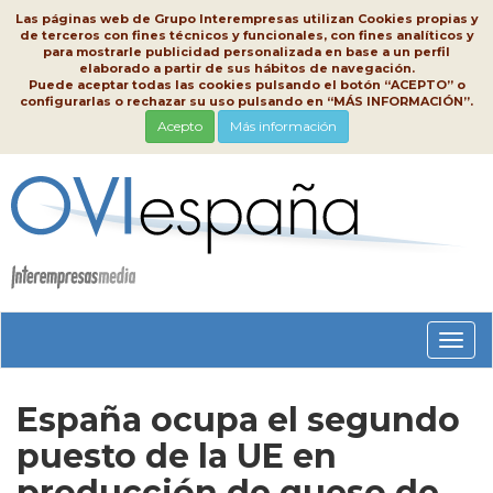
Las páginas web de Grupo Interempresas utilizan Cookies propias y
de terceros con fines técnicos y funcionales, con fines analíticos y
para mostrarle publicidad personalizada en base a un perfil
elaborado a partir de sus hábitos de navegación.
Puede aceptar todas las cookies pulsando el botón “ACEPTO” o
configurarlas o rechazar su uso pulsando en “MÁS INFORMACIÓN”.
Acepto
Más información
Conm
nave
España ocupa el segundo
puesto de la UE en
producción de queso de