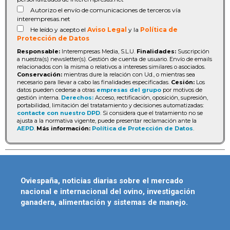
Autorizo el envío de comunicaciones de terceros vía
interempresas.net
He leído y acepto el
Aviso Legal
y la
Política de
Protección de Datos
Responsable:
Interempresas Media, S.L.U.
Finalidades:
Suscripción
a nuestra(s) newsletter(s). Gestión de cuenta de usuario. Envío de emails
relacionados con la misma o relativos a intereses similares o asociados.
Conservación:
mientras dure la relación con Ud., o mientras sea
necesario para llevar a cabo las finalidades especificadas.
Cesión:
Los
datos pueden cederse a otras
empresas del grupo
por motivos de
gestión interna.
Derechos:
Acceso, rectificación, oposición, supresión,
portabilidad, limitación del tratatamiento y decisiones automatizadas:
contacte con nuestro DPD
. Si considera que el tratamiento no se
ajusta a la normativa vigente, puede presentar reclamación ante la
AEPD
.
Más información:
Política de Protección de Datos
.
Oviespaña, noticias diarias sobre el mercado
nacional e internacional del ovino, investigación
ganadera, alimentación y sistemas de manejo.