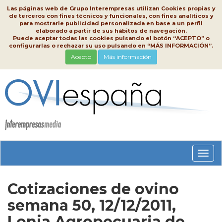
Las páginas web de Grupo Interempresas utilizan Cookies propias y
de terceros con fines técnicos y funcionales, con fines analíticos y
para mostrarle publicidad personalizada en base a un perfil
elaborado a partir de sus hábitos de navegación.
Puede aceptar todas las cookies pulsando el botón “ACEPTO” o
configurarlas o rechazar su uso pulsando en “MÁS INFORMACIÓN”.
Acepto
Más información
Conm
nave
Cotizaciones de ovino
semana 50, 12/12/2011,
Lonja Agropecuaria de