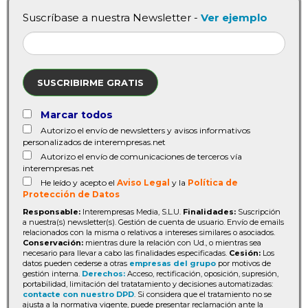
Suscríbase a nuestra Newsletter -
Ver ejemplo
SUSCRIBIRME GRATIS
Marcar todos
Autorizo el envío de newsletters y avisos informativos
personalizados de interempresas.net
Autorizo el envío de comunicaciones de terceros vía
interempresas.net
He leído y acepto el
Aviso Legal
y la
Política de
Protección de Datos
Responsable:
Interempresas Media, S.L.U.
Finalidades:
Suscripción
a nuestra(s) newsletter(s). Gestión de cuenta de usuario. Envío de emails
relacionados con la misma o relativos a intereses similares o asociados.
Conservación:
mientras dure la relación con Ud., o mientras sea
necesario para llevar a cabo las finalidades especificadas.
Cesión:
Los
datos pueden cederse a otras
empresas del grupo
por motivos de
gestión interna.
Derechos:
Acceso, rectificación, oposición, supresión,
portabilidad, limitación del tratatamiento y decisiones automatizadas:
contacte con nuestro DPD
. Si considera que el tratamiento no se
ajusta a la normativa vigente, puede presentar reclamación ante la