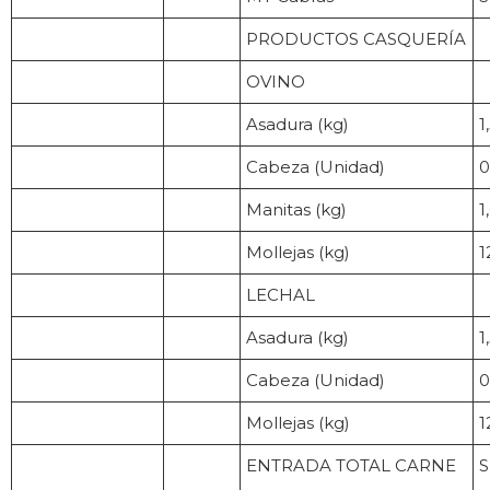
PRODUCTOS CASQUERÍA
OVINO
Asadura (kg)
1
Cabeza (Unidad)
0
Manitas (kg)
1
Mollejas (kg)
1
LECHAL
Asadura (kg)
1
Cabeza (Unidad)
0
Mollejas (kg)
1
ENTRADA TOTAL CARNE
S