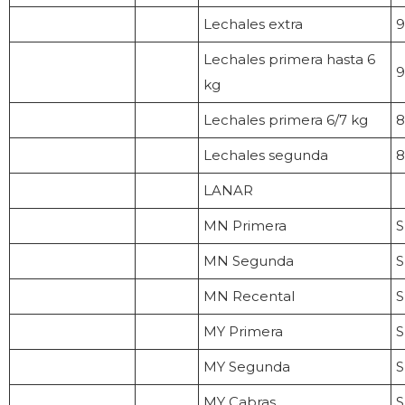
Lechales extra
9
Lechales primera hasta 6
9
kg
Lechales primera 6/7 kg
8
Lechales segunda
8
LANAR
MN Primera
S
MN Segunda
S
MN Recental
S
MY Primera
S
MY Segunda
S
MY Cabras
S