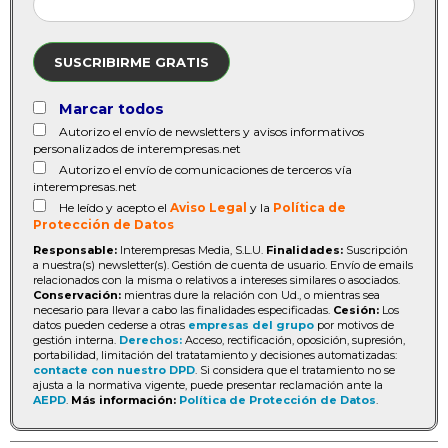
SUSCRIBIRME GRATIS
Marcar todos
Autorizo el envío de newsletters y avisos informativos
personalizados de interempresas.net
Autorizo el envío de comunicaciones de terceros vía
interempresas.net
He leído y acepto el
Aviso Legal
y la
Política de
Protección de Datos
Responsable:
Interempresas Media, S.L.U.
Finalidades:
Suscripción
a nuestra(s) newsletter(s). Gestión de cuenta de usuario. Envío de emails
relacionados con la misma o relativos a intereses similares o asociados.
Conservación:
mientras dure la relación con Ud., o mientras sea
necesario para llevar a cabo las finalidades especificadas.
Cesión:
Los
datos pueden cederse a otras
empresas del grupo
por motivos de
gestión interna.
Derechos:
Acceso, rectificación, oposición, supresión,
portabilidad, limitación del tratatamiento y decisiones automatizadas:
contacte con nuestro DPD
. Si considera que el tratamiento no se
ajusta a la normativa vigente, puede presentar reclamación ante la
AEPD
.
Más información:
Política de Protección de Datos
.