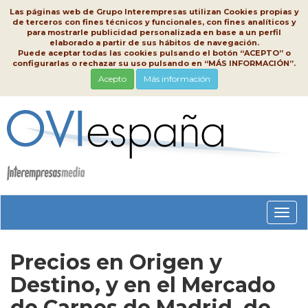
Las páginas web de Grupo Interempresas utilizan Cookies propias y
de terceros con fines técnicos y funcionales, con fines analíticos y
para mostrarle publicidad personalizada en base a un perfil
elaborado a partir de sus hábitos de navegación.
Puede aceptar todas las cookies pulsando el botón “ACEPTO” o
configurarlas o rechazar su uso pulsando en “MÁS INFORMACIÓN”.
Acepto
Más información
Conm
nave
Precios en Origen y
Destino, y en el Mercado
de Carnes de Madrid, de