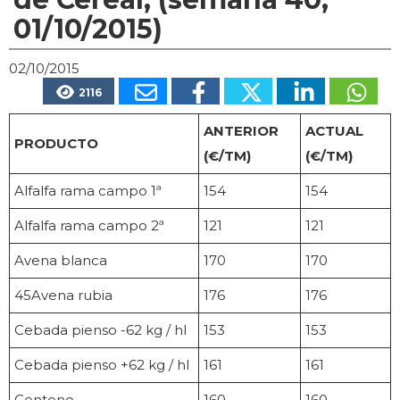
01/10/2015)
02/10/2015
2116
ANTERIOR
ACTUAL
PRODUCTO
(€/TM)
(€/TM)
Alfalfa rama campo 1ª
154
154
Alfalfa rama campo 2ª
121
121
Avena blanca
170
170
45Avena rubia
176
176
Cebada pienso -62 kg / hl
153
153
Cebada pienso +62 kg / hl
161
161
Centeno
160
160