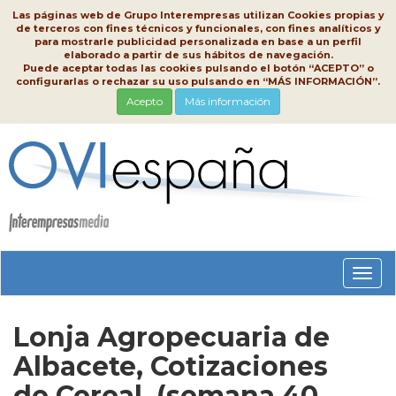
Las páginas web de Grupo Interempresas utilizan Cookies propias y
de terceros con fines técnicos y funcionales, con fines analíticos y
para mostrarle publicidad personalizada en base a un perfil
elaborado a partir de sus hábitos de navegación.
Puede aceptar todas las cookies pulsando el botón “ACEPTO” o
configurarlas o rechazar su uso pulsando en “MÁS INFORMACIÓN”.
Acepto
Más información
Conm
nave
Lonja Agropecuaria de
Albacete, Cotizaciones
de Cereal, (semana 40,