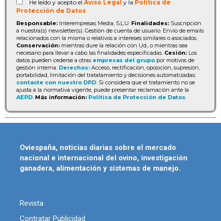
He leído y acepto el
Aviso Legal
y la
Política de
Protección de Datos
Responsable:
Interempresas Media, S.L.U.
Finalidades:
Suscripción
a nuestra(s) newsletter(s). Gestión de cuenta de usuario. Envío de emails
relacionados con la misma o relativos a intereses similares o asociados.
Conservación:
mientras dure la relación con Ud., o mientras sea
necesario para llevar a cabo las finalidades especificadas.
Cesión:
Los
datos pueden cederse a otras
empresas del grupo
por motivos de
gestión interna.
Derechos:
Acceso, rectificación, oposición, supresión,
portabilidad, limitación del tratatamiento y decisiones automatizadas:
contacte con nuestro DPD
. Si considera que el tratamiento no se
ajusta a la normativa vigente, puede presentar reclamación ante la
AEPD
.
Más información:
Política de Protección de Datos
.
Oviespaña, noticias diarias sobre el mercado
nacional e internacional del ovino, investigación
ganadera, alimentación y sistemas de manejo.
Revista
Contratar Publicidad