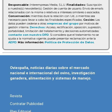
Responsable:
Interempresas Media, S.L.U.
Finalidades:
Suscripción
a nuestra(s) newsletter(s). Gestión de cuenta de usuario. Envío de emails
relacionados con la misma o relativos a intereses similares o asociados.
Conservación:
mientras dure la relación con Ud., o mientras sea
necesario para llevar a cabo las finalidades especificadas.
Cesión:
Los
datos pueden cederse a otras
empresas del grupo
por motivos de
gestión interna.
Derechos:
Acceso, rectificación, oposición, supresión,
portabilidad, limitación del tratatamiento y decisiones automatizadas:
contacte con nuestro DPD
. Si considera que el tratamiento no se
ajusta a la normativa vigente, puede presentar reclamación ante la
AEPD
.
Más información:
Política de Protección de Datos
.
Oviespaña, noticias diarias sobre el mercado
nacional e internacional del ovino, investigación
ganadera, alimentación y sistemas de manejo.
Revista
Contratar Publicidad
Plan Editorial