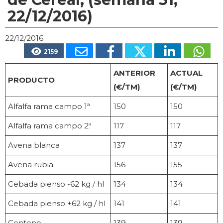
22/12/2016)
22/12/2016
2159
ANTERIOR
ACTUAL
PRODUCTO
(€/TM)
(€/TM)
Alfalfa rama campo 1ª
150
150
Alfalfa rama campo 2ª
117
117
Avena blanca
137
137
Avena rubia
156
155
Cebada pienso -62 kg / hl
134
134
Cebada pienso +62 kg / hl
141
141
Centeno
139
139