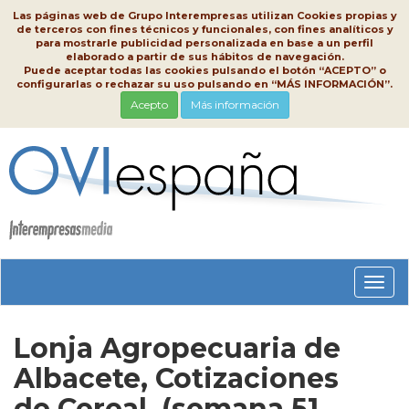
Las páginas web de Grupo Interempresas utilizan Cookies propias y
de terceros con fines técnicos y funcionales, con fines analíticos y
para mostrarle publicidad personalizada en base a un perfil
elaborado a partir de sus hábitos de navegación.
Puede aceptar todas las cookies pulsando el botón “ACEPTO” o
configurarlas o rechazar su uso pulsando en “MÁS INFORMACIÓN”.
Acepto
Más información
Conm
nave
Lonja Agropecuaria de
Albacete, Cotizaciones
de Cereal, (semana 51,