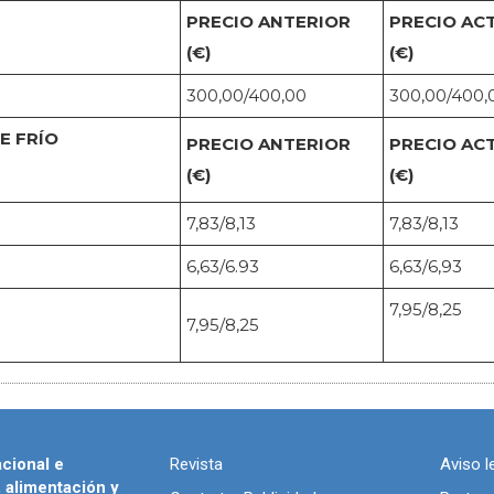
PRECIO ANTERIOR
PRECIO AC
(€)
(€)
300,00/400,00
300,00/400,
E FRÍO
PRECIO ANTERIOR
PRECIO AC
(€)
(€)
7,83/8,13
7,83/8,13
6,63/6.93
6,63/6,93
7,95/8,25
7,95/8,25
acional e
Revista
Aviso l
, alimentación y