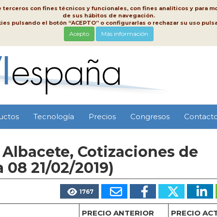
erceros con fines técnicos y funcionales, con fines analíticos y para mo
de sus hábitos de navegación.
kies pulsando el botón “ACEPTO” o configurarlas o rechazar su uso pu
Acepto
Más información
uctos
Tecnología
Precios
Congresos
Contact
Albacete, Cotizaciones de
 08 21/02/2019)
1767
PRECIO ANTERIOR
PRECIO AC