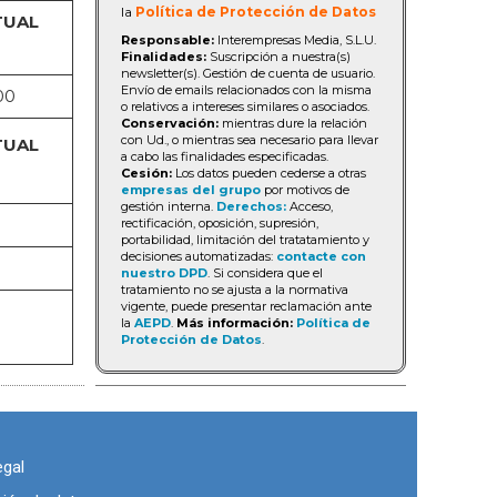
la
Política de Protección de Datos
TUAL
Responsable:
Interempresas Media, S.L.U.
Finalidades:
Suscripción a nuestra(s)
newsletter(s). Gestión de cuenta de usuario.
Envío de emails relacionados con la misma
00
o relativos a intereses similares o asociados.
Conservación:
mientras dure la relación
con Ud., o mientras sea necesario para llevar
TUAL
a cabo las finalidades especificadas.
Cesión:
Los datos pueden cederse a otras
empresas del grupo
por motivos de
gestión interna.
Derechos:
Acceso,
rectificación, oposición, supresión,
portabilidad, limitación del tratatamiento y
decisiones automatizadas:
contacte con
nuestro DPD
. Si considera que el
tratamiento no se ajusta a la normativa
vigente, puede presentar reclamación ante
la
AEPD
.
Más información:
Política de
Protección de Datos
.
egal