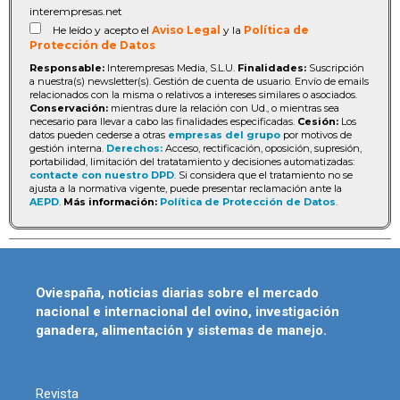
interempresas.net
He leído y acepto el
Aviso Legal
y la
Política de
Protección de Datos
Responsable:
Interempresas Media, S.L.U.
Finalidades:
Suscripción
a nuestra(s) newsletter(s). Gestión de cuenta de usuario. Envío de emails
relacionados con la misma o relativos a intereses similares o asociados.
Conservación:
mientras dure la relación con Ud., o mientras sea
necesario para llevar a cabo las finalidades especificadas.
Cesión:
Los
datos pueden cederse a otras
empresas del grupo
por motivos de
gestión interna.
Derechos:
Acceso, rectificación, oposición, supresión,
portabilidad, limitación del tratatamiento y decisiones automatizadas:
contacte con nuestro DPD
. Si considera que el tratamiento no se
ajusta a la normativa vigente, puede presentar reclamación ante la
AEPD
.
Más información:
Política de Protección de Datos
.
Oviespaña, noticias diarias sobre el mercado
nacional e internacional del ovino, investigación
ganadera, alimentación y sistemas de manejo.
Revista