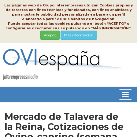
Las páginas web de Grupo Interempresas utilizan Cookies propias y
de terceros con fines técnicos y funcionales, con fines analíticos y
para mostrarle publicidad personalizada en base a un perfil
elaborado a partir de sus hábitos de navegación.
Puede aceptar todas las cookies pulsando el botón “ACEPTO” o
configurarlas o rechazar su uso pulsando en “MÁS INFORMACIÓN”.
Acepto
Más información
Conm
nave
Mercado de Talavera de
la Reina, Cotizaciones de
Ovino-caprino (semana