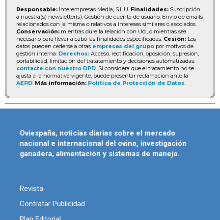
Responsable:
Interempresas Media, S.L.U.
Finalidades:
Suscripción
a nuestra(s) newsletter(s). Gestión de cuenta de usuario. Envío de emails
relacionados con la misma o relativos a intereses similares o asociados.
Conservación:
mientras dure la relación con Ud., o mientras sea
necesario para llevar a cabo las finalidades especificadas.
Cesión:
Los
datos pueden cederse a otras
empresas del grupo
por motivos de
gestión interna.
Derechos:
Acceso, rectificación, oposición, supresión,
portabilidad, limitación del tratatamiento y decisiones automatizadas:
contacte con nuestro DPD
. Si considera que el tratamiento no se
ajusta a la normativa vigente, puede presentar reclamación ante la
AEPD
.
Más información:
Política de Protección de Datos
.
Oviespaña, noticias diarias sobre el mercado
nacional e internacional del ovino, investigación
ganadera, alimentación y sistemas de manejo.
Revista
Contratar Publicidad
Plan Editorial