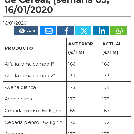
16/01/2020
16/01/2020
2491
ANTERIOR
ACTUAL
PRODUCTO
(€/TM)
(€/TM)
Alfalfa rama campo 1ª
166
166
Alfalfa rama campo 2ª
133
133
Avena blanca
173
175
Avena rubia
173
175
Cebada pienso -62 kg / hl
165
167
Cebada pienso +62 kg / hl
170
172
Centeno
173
175