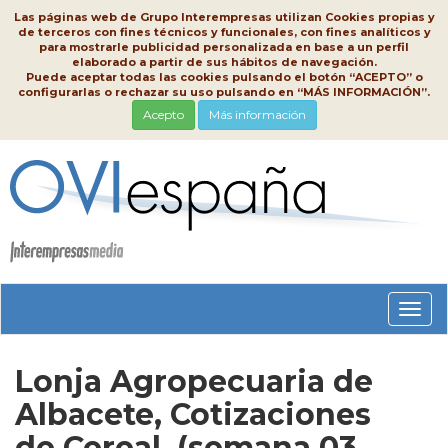
Las páginas web de Grupo Interempresas utilizan Cookies propias y
de terceros con fines técnicos y funcionales, con fines analíticos y
para mostrarle publicidad personalizada en base a un perfil
elaborado a partir de sus hábitos de navegación.
Puede aceptar todas las cookies pulsando el botón “ACEPTO” o
configurarlas o rechazar su uso pulsando en “MÁS INFORMACIÓN”.
Acepto
Más información
Conm
nave
Lonja Agropecuaria de
Albacete, Cotizaciones
de Cereal, (semana 03,