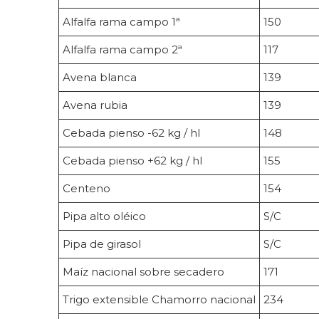
Alfalfa rama campo 1ª
150
Alfalfa rama campo 2ª
117
Avena blanca
139
Avena rubia
139
Cebada pienso -62 kg / hl
148
Cebada pienso +62 kg / hl
155
Centeno
154
Pipa alto oléico
S/C
Pipa de girasol
S/C
Maíz nacional sobre secadero
171
Trigo extensible Chamorro nacional
234