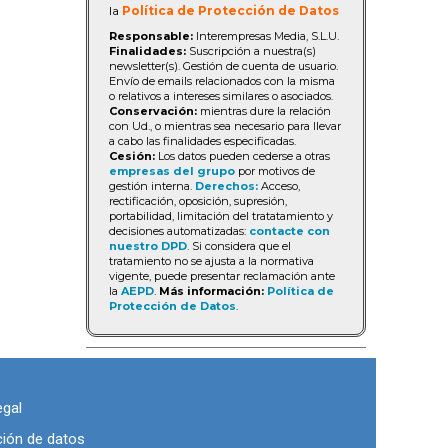
la
Política de Protección de Datos
Responsable:
Interempresas Media, S.L.U.
Finalidades:
Suscripción a nuestra(s)
newsletter(s). Gestión de cuenta de usuario.
Envío de emails relacionados con la misma
o relativos a intereses similares o asociados.
Conservación:
mientras dure la relación
con Ud., o mientras sea necesario para llevar
a cabo las finalidades especificadas.
Cesión:
Los datos pueden cederse a otras
empresas del grupo
por motivos de
gestión interna.
Derechos:
Acceso,
rectificación, oposición, supresión,
portabilidad, limitación del tratatamiento y
decisiones automatizadas:
contacte con
nuestro DPD
. Si considera que el
tratamiento no se ajusta a la normativa
vigente, puede presentar reclamación ante
la
AEPD
.
Más información:
Política de
Protección de Datos
.
egal
ción de datos