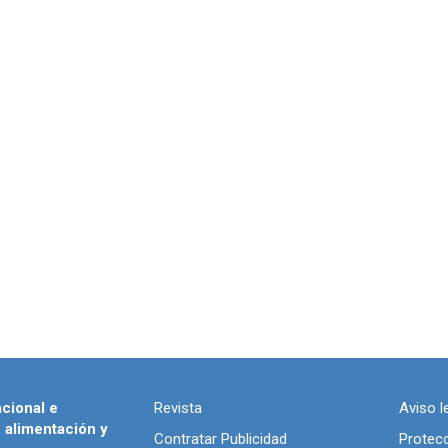
acional e
Revista
Aviso l
, alimentación y
Contratar Publicidad
Protec