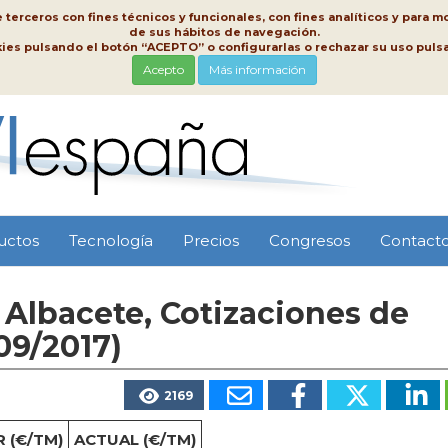
erceros con fines técnicos y funcionales, con fines analíticos y para mo
de sus hábitos de navegación.
kies pulsando el botón “ACEPTO” o configurarlas o rechazar su uso pu
Acepto
Más información
uctos
Tecnología
Precios
Congresos
Contact
Albacete, Cotizaciones de
09/2017)
2169
 (€/TM)
ACTUAL (€/TM)