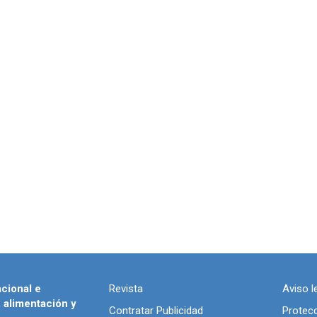
acional e
Revista
Aviso l
, alimentación y
Contratar Publicidad
Protec