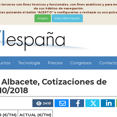
erceros con fines técnicos y funcionales, con fines analíticos y para mo
de sus hábitos de navegación.
kies pulsando el botón “ACEPTO” o configurarlas o rechazar su uso pu
Acepto
Más información
uctos
Tecnología
Precios
Congresos
Contact
Albacete, Cotizaciones de
10/2018
2410
 (€/TM)
ACTUAL (€/TM)