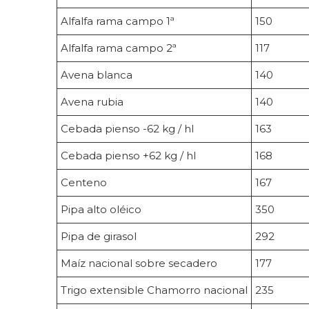
Alfalfa rama campo 1ª
150
Alfalfa rama campo 2ª
117
Avena blanca
140
Avena rubia
140
Cebada pienso -62 kg / hl
163
Cebada pienso +62 kg / hl
168
Centeno
167
Pipa alto oléico
350
Pipa de girasol
292
Maíz nacional sobre secadero
177
Trigo extensible Chamorro nacional
235