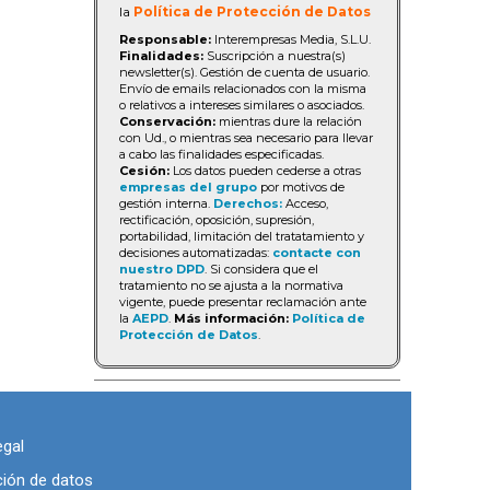
la
Política de Protección de Datos
Responsable:
Interempresas Media, S.L.U.
Finalidades:
Suscripción a nuestra(s)
newsletter(s). Gestión de cuenta de usuario.
Envío de emails relacionados con la misma
o relativos a intereses similares o asociados.
Conservación:
mientras dure la relación
con Ud., o mientras sea necesario para llevar
a cabo las finalidades especificadas.
Cesión:
Los datos pueden cederse a otras
empresas del grupo
por motivos de
gestión interna.
Derechos:
Acceso,
rectificación, oposición, supresión,
portabilidad, limitación del tratatamiento y
decisiones automatizadas:
contacte con
nuestro DPD
. Si considera que el
tratamiento no se ajusta a la normativa
vigente, puede presentar reclamación ante
la
AEPD
.
Más información:
Política de
Protección de Datos
.
egal
ción de datos