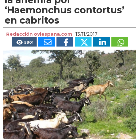
‘Haemonchus contortus’
en cabritos
Redacción oviespana.com
13/11/2017
5801