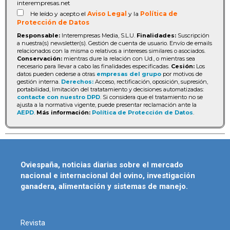
interempresas.net
He leído y acepto el
Aviso Legal
y la
Política de
Protección de Datos
Responsable:
Interempresas Media, S.L.U.
Finalidades:
Suscripción
a nuestra(s) newsletter(s). Gestión de cuenta de usuario. Envío de emails
relacionados con la misma o relativos a intereses similares o asociados.
Conservación:
mientras dure la relación con Ud., o mientras sea
necesario para llevar a cabo las finalidades especificadas.
Cesión:
Los
datos pueden cederse a otras
empresas del grupo
por motivos de
gestión interna.
Derechos:
Acceso, rectificación, oposición, supresión,
portabilidad, limitación del tratatamiento y decisiones automatizadas:
contacte con nuestro DPD
. Si considera que el tratamiento no se
ajusta a la normativa vigente, puede presentar reclamación ante la
AEPD
.
Más información:
Política de Protección de Datos
.
Oviespaña, noticias diarias sobre el mercado
nacional e internacional del ovino, investigación
ganadera, alimentación y sistemas de manejo.
Revista