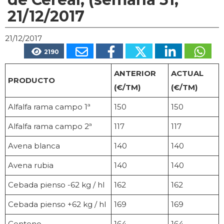
21/12/2017
21/12/2017
2190
ANTERIOR
ACTUAL
PRODUCTO
(€/TM)
(€/TM)
Alfalfa rama campo 1ª
150
150
Alfalfa rama campo 2ª
117
117
Avena blanca
140
140
Avena rubia
140
140
Cebada pienso -62 kg / hl
162
162
Cebada pienso +62 kg / hl
169
169
Centeno
164
164