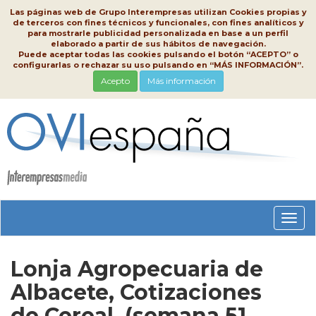
Las páginas web de Grupo Interempresas utilizan Cookies propias y
de terceros con fines técnicos y funcionales, con fines analíticos y
para mostrarle publicidad personalizada en base a un perfil
elaborado a partir de sus hábitos de navegación.
Puede aceptar todas las cookies pulsando el botón “ACEPTO” o
configurarlas o rechazar su uso pulsando en “MÁS INFORMACIÓN”.
Acepto
Más información
Conm
nave
Lonja Agropecuaria de
Albacete, Cotizaciones
de Cereal, (semana 51,