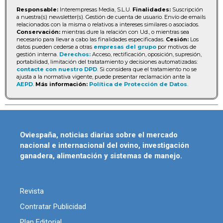
Responsable:
Interempresas Media, S.L.U.
Finalidades:
Suscripción
a nuestra(s) newsletter(s). Gestión de cuenta de usuario. Envío de emails
relacionados con la misma o relativos a intereses similares o asociados.
Conservación:
mientras dure la relación con Ud., o mientras sea
necesario para llevar a cabo las finalidades especificadas.
Cesión:
Los
datos pueden cederse a otras
empresas del grupo
por motivos de
gestión interna.
Derechos:
Acceso, rectificación, oposición, supresión,
portabilidad, limitación del tratatamiento y decisiones automatizadas:
contacte con nuestro DPD
. Si considera que el tratamiento no se
ajusta a la normativa vigente, puede presentar reclamación ante la
AEPD
.
Más información:
Política de Protección de Datos
.
Oviespaña, noticias diarias sobre el mercado
nacional e internacional del ovino, investigación
ganadera, alimentación y sistemas de manejo.
Revista
Contratar Publicidad
Plan Editorial