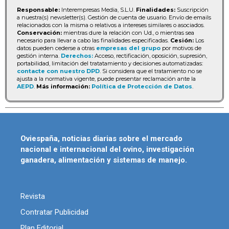
Responsable:
Interempresas Media, S.L.U.
Finalidades:
Suscripción
a nuestra(s) newsletter(s). Gestión de cuenta de usuario. Envío de emails
relacionados con la misma o relativos a intereses similares o asociados.
Conservación:
mientras dure la relación con Ud., o mientras sea
necesario para llevar a cabo las finalidades especificadas.
Cesión:
Los
datos pueden cederse a otras
empresas del grupo
por motivos de
gestión interna.
Derechos:
Acceso, rectificación, oposición, supresión,
portabilidad, limitación del tratatamiento y decisiones automatizadas:
contacte con nuestro DPD
. Si considera que el tratamiento no se
ajusta a la normativa vigente, puede presentar reclamación ante la
AEPD
.
Más información:
Política de Protección de Datos
.
Oviespaña, noticias diarias sobre el mercado
nacional e internacional del ovino, investigación
ganadera, alimentación y sistemas de manejo.
Revista
Contratar Publicidad
Plan Editorial