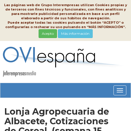
Las páginas web de Grupo Interempresas utilizan Cookies propias y
de terceros con fines técnicos y funcionales, con fines analíticos y
para mostrarle publicidad personalizada en base a un perfil
elaborado a partir de sus hábitos de navegación.
Puede aceptar todas las cookies pulsando el botón “ACEPTO” o
configurarlas o rechazar su uso pulsando en “MÁS INFORMACIÓN”.
Acepto
Más información
Conm
nave
Lonja Agropecuaria de
Albacete, Cotizaciones
de Cereal, (semana 15,