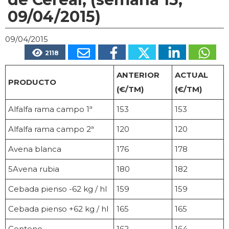
09/04/2015)
09/04/2015
2118
ANTERIOR
ACTUAL
PRODUCTO
(€/TM)
(€/TM)
Alfalfa rama campo 1ª
153
153
Alfalfa rama campo 2ª
120
120
Avena blanca
176
178
5Avena rubia
180
182
Cebada pienso -62 kg / hl
159
159
Cebada pienso +62 kg / hl
165
165
Centeno
162
164